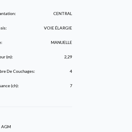
antation:
CENTRAL
sis:
VOIE ÉLARGIE
e:
MANUELLE
eur (m):
2,29
re De Couchages:
4
sance (ch):
7
e AGM