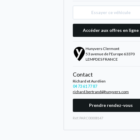
Essayer ce véhicule
Accéder aux offres en ligne
Hunyvers Clermont
53 avenue de l'Europe 63370
LEMPDES FRANCE
Contact
Richard et Aurélien
04 73 61 77 87
richard.bertrand@hunyvers.com
Prendre rendez-vous
Rèf. PARC00008147