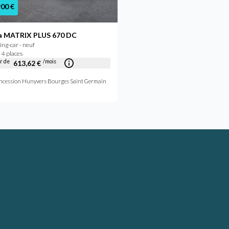
900 €
43 350 €
a MATRIX PLUS 670 DC
Adria CORAL AXESS 600
ng-car - neuf
Camping-car - occasion
 4 places
2014 - 4 places
ir de
/mois
613,62 €
Concession Hunyvers Sublet
ncession Hunyvers Bourges Saint Germain