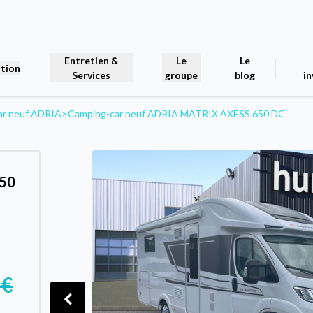
Entretien &
Le
Le
tion
Services
groupe
blog
in
ar neuf ADRIA
>
Camping-car neuf ADRIA MATRIX AXESS 650 DC
650
 €