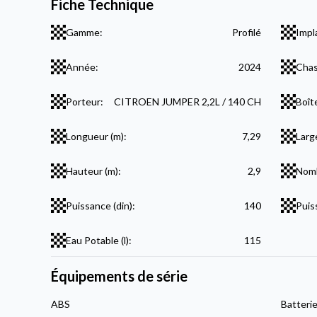
Fiche Technique
Gamme:
Profilé
Impl
Année:
2024
Chas
Porteur:
CITROEN JUMPER 2,2L / 140 CH
Boît
Longueur (m):
7,29
Larg
Hauteur (m):
2,9
Nomb
Puissance (din):
140
Puis
Eau Potable (l):
115
Équipements de série
ABS
Batteri