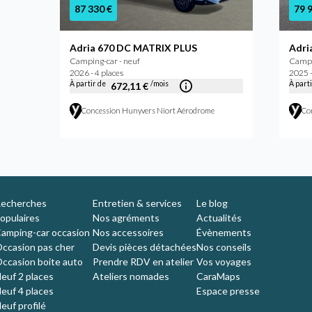
87 330 €
79 
Adria 670 DC MATRIX PLUS
Adri
Camping-car - neuf
Campi
2026 - 4 places
2025 -
À partir de
/mois
À part
672,11 €
nche
Concession Hunyvers Niort Aérodrome
Co
echerches
Entretien & services
Le blog
opulaires
Nos agréments
Actualités
amping-car occasion
Nos accessoires
Évènements
ccasion pas cher
Devis pièces détachées
Nos conseils
ccasion boite auto
Prendre RDV en atelier
Vos voyages
euf 2 places
Ateliers nomades
CaraMaps
euf 4 places
Espace presse
euf profilé