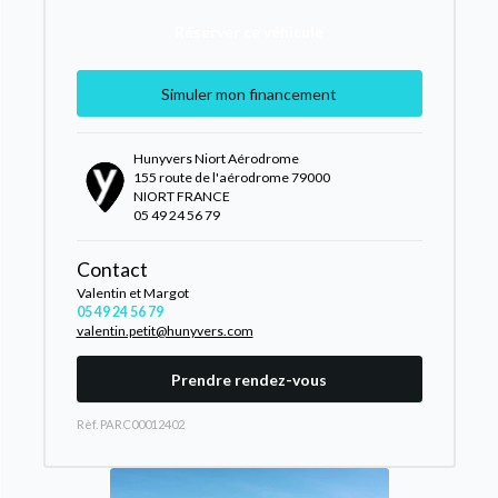
Réserver ce véhicule
Simuler mon financement
Hunyvers Niort Aérodrome
155 route de l'aérodrome 79000
NIORT FRANCE
05 49 24 56 79
Contact
Valentin et Margot
05 49 24 56 79
valentin.petit@hunyvers.com
Prendre rendez-vous
Rèf. PARC00012402