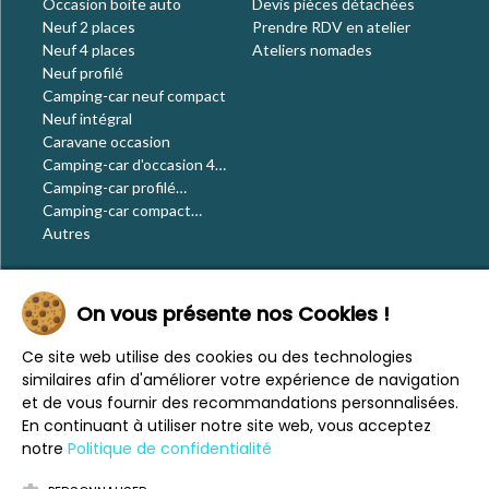
Occasion boite auto
Devis pièces détachées
Neuf 2 places
Prendre RDV en atelier
Neuf 4 places
Ateliers nomades
Neuf profilé
Camping-car neuf compact
Neuf intégral
Caravane occasion
Camping-car d'occasion 4
places
Camping-car profilé
occasion
Camping-car compact
occasion
Autres
Le blog
On vous présente nos Cookies !
Actualités
Évènements
Ce site web utilise des cookies ou des technologies
Nos conseils
similaires afin d'améliorer votre expérience de navigation
Vos voyages
et de vous fournir des recommandations personnalisées.
CaraMaps
En continuant à utiliser notre site web, vous acceptez
Espace presse
notre
Politique de confidentialité