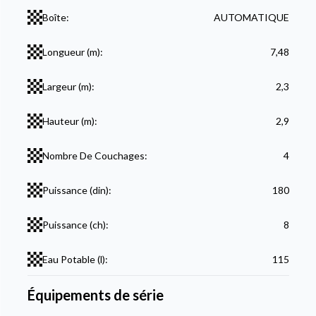
Boîte:
AUTOMATIQUE
Longueur (m):
7,48
Largeur (m):
2,3
Hauteur (m):
2,9
Nombre De Couchages:
4
Puissance (din):
180
Puissance (ch):
8
Eau Potable (l):
115
Équipements de série