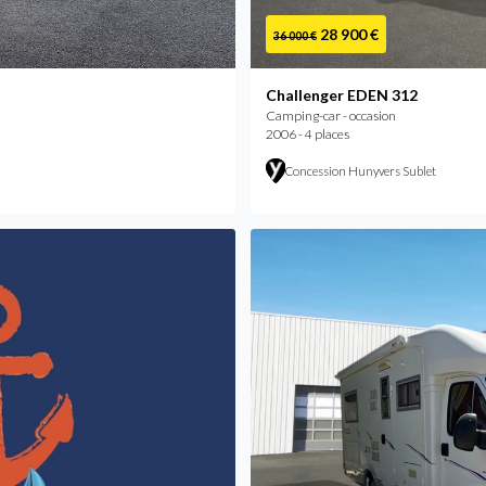
28 900 €
36 000 €
Challenger EDEN 312
Camping-car - occasion
2006 - 4 places
Concession Hunyvers Sublet