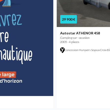
29 900 €
Autostar ATHENOR 458
Camping-car - occasion
2005 - 4 places
Concession Hunyvers Soyaux Croix B