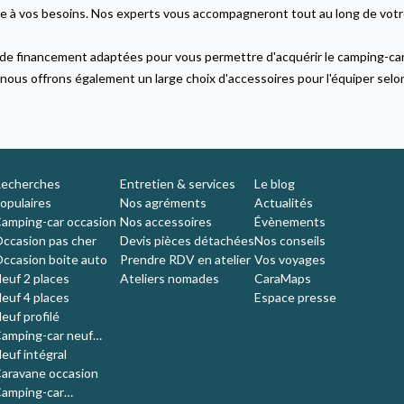
e à vos besoins. Nos experts vous accompagneront tout au long de votre
 de
financement
adaptées pour vous permettre d'acquérir le camping-car
 nous offrons également un large choix d'
accessoires
pour l'équiper selo
echerches
Entretien & services
Le blog
opulaires
Nos agréments
Actualités
amping-car occasion
Nos accessoires
Évènements
ccasion pas cher
Devis pièces détachées
Nos conseils
ccasion boite auto
Prendre RDV en atelier
Vos voyages
euf 2 places
Ateliers nomades
CaraMaps
euf 4 places
Espace presse
euf profilé
amping-car neuf
ompact
euf intégral
aravane occasion
amping-car