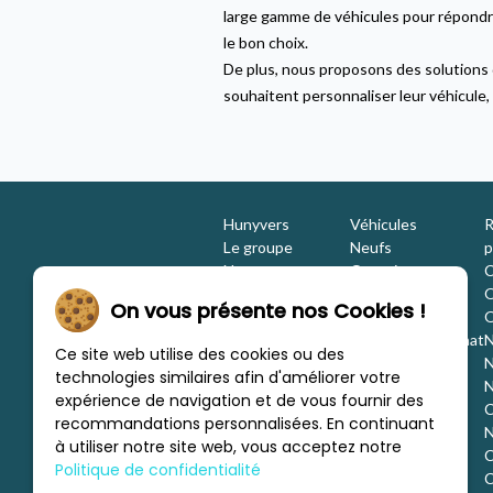
large gamme de véhicules pour répondr
le bon choix.
De plus, nous proposons des solutions
souhaitent personnaliser leur véhicule,
Hunyvers
Véhicules
R
Le groupe
Neufs
p
Nos engagements
Occasions
C
Les équipes
Promotions
O
On vous présente nos Cookies !
Nous rejoindre
Location
O
Investisseurs
Estimation / Rachat
N
Ce site web utilise des cookies ou des
Nos marques
Aménagement
N
technologies similaires afin d'améliorer votre
Les concessions
Financement
N
expérience de navigation et de vous fournir des
Nous trouver
C
recommandations personnalisées. En continuant
c
N
à utiliser notre site web, vous acceptez notre
C
Politique de confidentialité
C