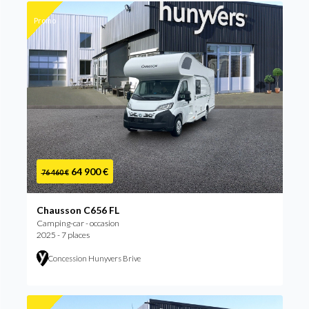
Promo
64 900 €
76 460 €
Chausson C656 FL
Camping-car - occasion
2025 - 7 places
Concession Hunyvers Brive