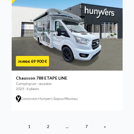
69 900 €
74 990 €
Chausson 788 ETAPE LINE
Camping-car - occasion
2025 - 4 places
Concession Hunyvers Soyaux Pétureau
1
2
...
7
»