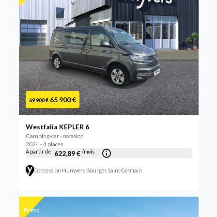
65 900 €
69 900 €
Westfalia KEPLER 6
Camping-car - occasion
2024 - 4 places
À partir de
/mois
622,89 €
Concession Hunyvers Bourges Saint Germain
Promo