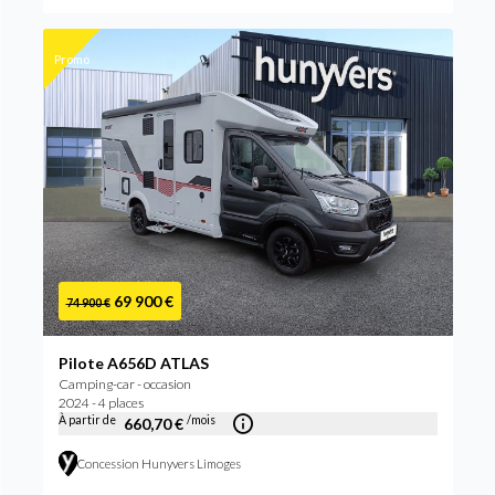
Promo
69 900 €
74 900 €
Pilote A656D ATLAS
Camping-car - occasion
2024 - 4 places
À partir de
/mois
660,70 €
Concession Hunyvers Limoges