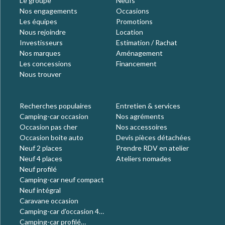
Le groupe
Neufs
Nos engagements
Occasions
Les équipes
Promotions
Nous rejoindre
Location
Investisseurs
Estimation / Rachat
Nos marques
Aménagement
Les concessions
Financement
Nous trouver
Recherches populaires
Entretien & services
Camping-car occasion
Nos agréments
Occasion pas cher
Nos accessoires
Occasion boite auto
Devis pièces détachées
Neuf 2 places
Prendre RDV en atelier
Neuf 4 places
Ateliers nomades
Neuf profilé
Camping-car neuf compact
Neuf intégral
Caravane occasion
Camping-car d'occasion 4
places
Camping-car profilé