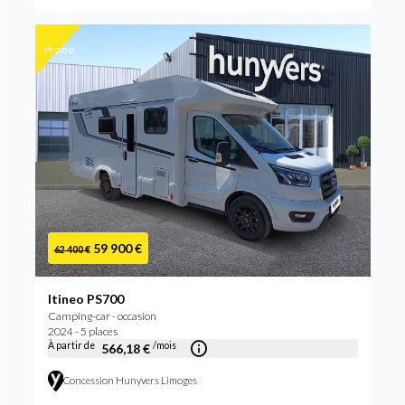
Promo
59 900 €
62 400 €
Itineo PS700
Camping-car - occasion
2024 - 5 places
À partir de
/mois
566,18 €
Concession Hunyvers Limoges