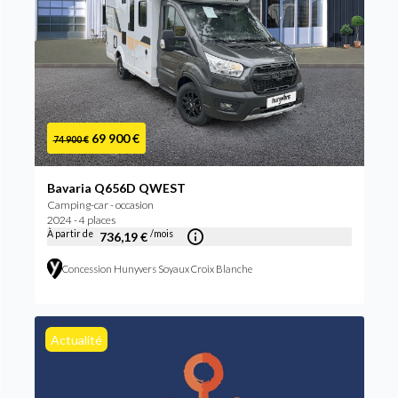
69 900 €
74 900 €
Bavaria Q656D QWEST
Camping-car - occasion
2024 - 4 places
À partir de
/mois
736,19 €
Concession Hunyvers Soyaux Croix Blanche
Actualité