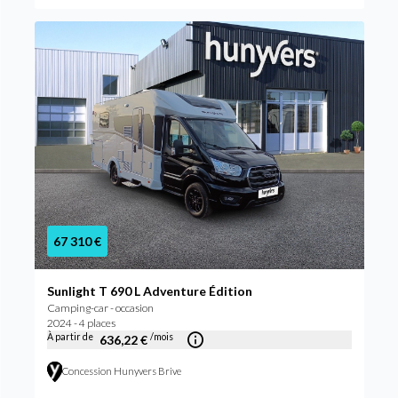
67 310 €
Sunlight T 690 L Adventure Édition
Camping-car - occasion
2024 - 4 places
À partir de
/mois
636,22 €
Concession Hunyvers Brive