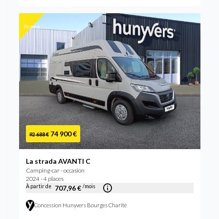
Promo
74 900 €
92 688 €
La strada AVANTI C
Camping-car - occasion
2024 - 4 places
À partir de
/mois
707,96 €
Concession Hunyvers Bourges Charité