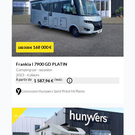
168 000 €
183 500 €
Frankia I 7900 GD PLATIN
Camping-car - occasion
2023 - 4 places
À partir de
/mois
1 587,96 €
Concession Hunyvers Saint Priest Mi Plaine
Promo