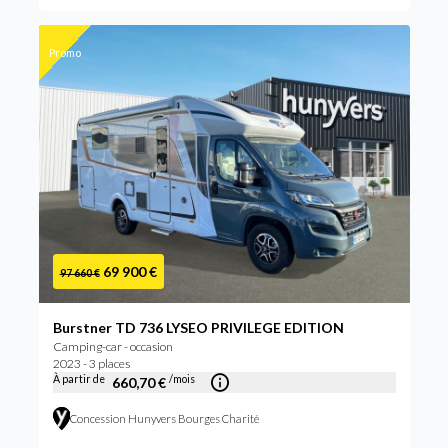
Promo
69 900 €
97 660 €
Burstner TD 736 LYSEO PRIVILEGE EDITION
Camping-car - occasion
2023 - 3 places
À partir de
/mois
660,70 €
Concession Hunyvers Bourges Charité