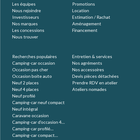
Les équipes
Promotions
Nous rejoindre
Location
Investisseurs
Estimation / Rachat
Nos marques
Aménagement
Les concessions
Financement
Nous trouver
Recherches populaires
Entretien & services
Camping-car occasion
Nos agréments
Occasion pas cher
Nos accessoires
Occasion boite auto
Devis pièces détachées
Neuf 2 places
Prendre RDV en atelier
Neuf 4 places
Ateliers nomades
Neuf profilé
Camping-car neuf compact
Neuf intégral
Caravane occasion
Camping-car d'occasion 4
places
Camping-car profilé
occasion
Camping-car compact