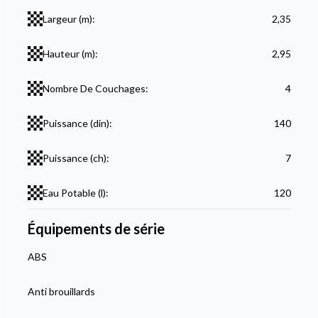
Largeur (m):
2,35
Hauteur (m):
2,95
Nombre De Couchages:
4
Puissance (din):
140
Puissance (ch):
7
Eau Potable (l):
120
Équipements de série
ABS
Anti brouillards