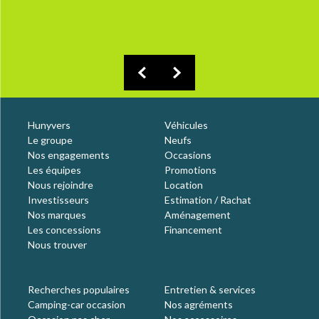
Hunyvers
Véhicules
Le groupe
Neufs
Nos engagements
Occasions
Les équipes
Promotions
Nous rejoindre
Location
Investisseurs
Estimation / Rachat
Nos marques
Aménagement
Les concessions
Financement
Nous trouver
Recherches populaires
Entretien & services
Camping-car occasion
Nos agréments