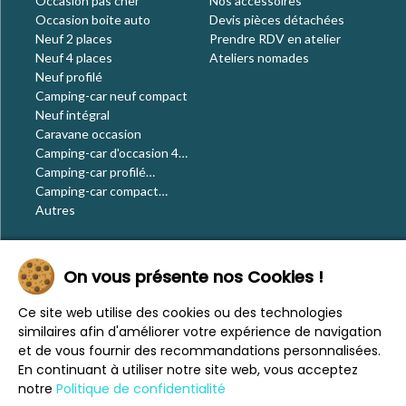
Occasion pas cher
Nos accessoires
Occasion boite auto
Devis pièces détachées
Neuf 2 places
Prendre RDV en atelier
Neuf 4 places
Ateliers nomades
Neuf profilé
Camping-car neuf compact
Neuf intégral
Caravane occasion
Camping-car d'occasion 4
places
Camping-car profilé
occasion
Camping-car compact
occasion
Autres
Le blog
On vous présente nos Cookies !
Actualités
Évènements
Ce site web utilise des cookies ou des technologies
Nos conseils
similaires afin d'améliorer votre expérience de navigation
Vos voyages
et de vous fournir des recommandations personnalisées.
CaraMaps
En continuant à utiliser notre site web, vous acceptez
Espace presse
notre
Politique de confidentialité