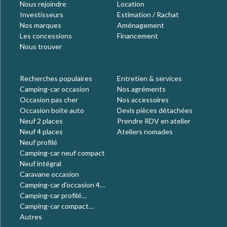
Nous rejoindre
Location
Investisseurs
Estimation / Rachat
Nos marques
Aménagement
Les concessions
Financement
Nous trouver
Recherches populaires
Entretien & services
Camping-car occasion
Nos agréments
Occasion pas cher
Nos accessoires
Occasion boite auto
Devis pièces détachées
Neuf 2 places
Prendre RDV en atelier
Neuf 4 places
Ateliers nomades
Neuf profilé
Camping-car neuf compact
Neuf intégral
Caravane occasion
Camping-car d'occasion 4
places
Camping-car profilé
occasion
Camping-car compact
occasion
Autres