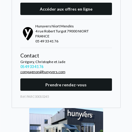
Accéder aux offres en ligne
Hunyvers Niort Mendès
4 rue Robert Turgot 79000 NIORT
FRANCE
05 49 33 41 76
Contact
Grégory, Christophe et Jade
05 49 33 41 76
compagnon@hunyvers.com
Prendre rendez-vous
Rèf. PARC00010245