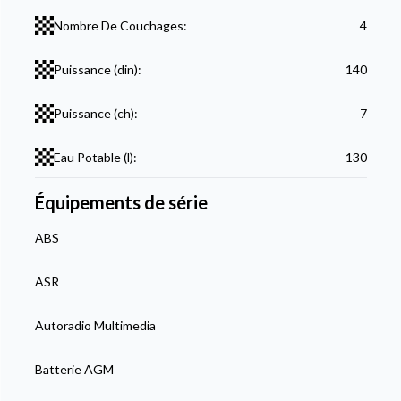
Nombre De Couchages:
4
Puissance (din):
140
Puissance (ch):
7
Eau Potable (l):
130
Équipements de série
ABS
ASR
Autoradio Multimedia
Batterie AGM