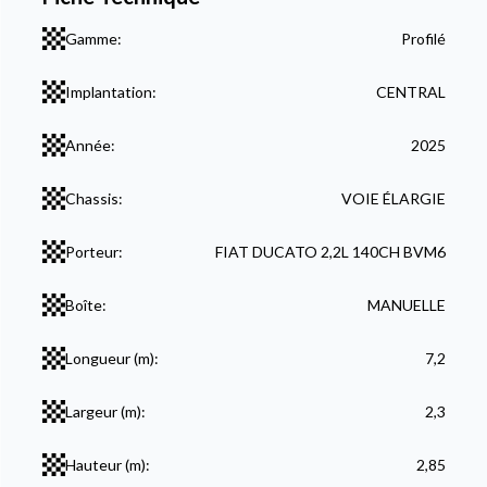
Gamme:
Profilé
Implantation:
CENTRAL
Année:
2025
Chassis:
VOIE ÉLARGIE
Porteur:
FIAT DUCATO 2,2L 140CH BVM6
Boîte:
MANUELLE
Longueur (m):
7,2
Largeur (m):
2,3
Hauteur (m):
2,85