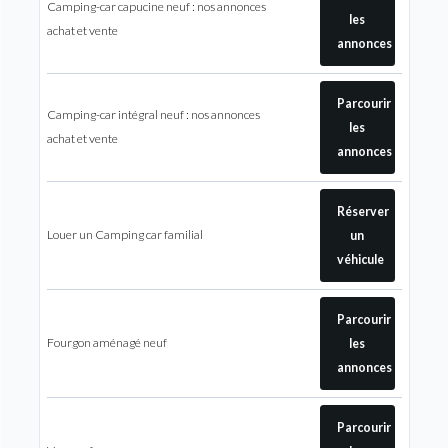
Camping-car capucine neuf : nos annonces
les
achat et vente
annonces
Parcourir
Camping-car intégral neuf : nos annonces
les
achat et vente
annonces
Réserver
Louer un Camping car familial
un
véhicule
Parcourir
Fourgon aménagé neuf
les
annonces
Parcourir