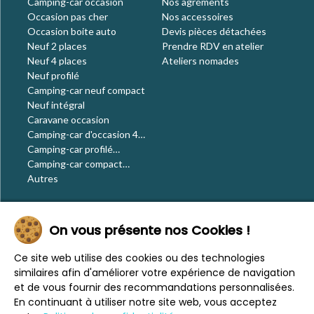
Camping-car occasion
Nos agréments
Occasion pas cher
Nos accessoires
Occasion boite auto
Devis pièces détachées
Neuf 2 places
Prendre RDV en atelier
Neuf 4 places
Ateliers nomades
Neuf profilé
Camping-car neuf compact
Neuf intégral
Caravane occasion
Camping-car d'occasion 4
places
Camping-car profilé
occasion
Camping-car compact
occasion
Autres
Le blog
On vous présente nos Cookies !
Actualités
Évènements
Ce site web utilise des cookies ou des technologies
Nos conseils
similaires afin d'améliorer votre expérience de navigation
Vos voyages
et de vous fournir des recommandations personnalisées.
CaraMaps
En continuant à utiliser notre site web, vous acceptez
Espace presse