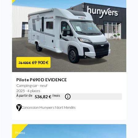
69 900 €
76 400 €
Pilote P690 D EVIDENCE
Camping-car - neuf
2025 - 4 places
À partir de
/mois
536,82 €
Concession Hunyvers Niort Mendès
Promo