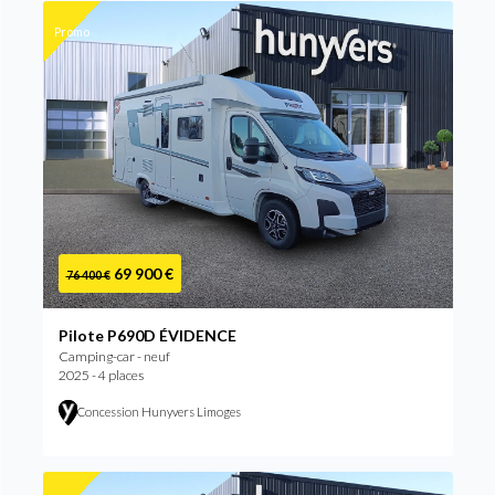
Promo
69 900 €
76 400 €
Pilote P690D ÉVIDENCE
Camping-car - neuf
2025 - 4 places
Concession Hunyvers Limoges