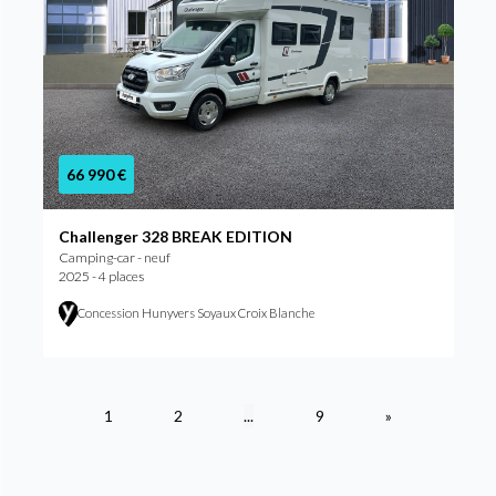
66 990 €
Challenger 328 BREAK EDITION
Camping-car - neuf
2025 - 4 places
Concession Hunyvers Soyaux Croix Blanche
1
2
...
9
»