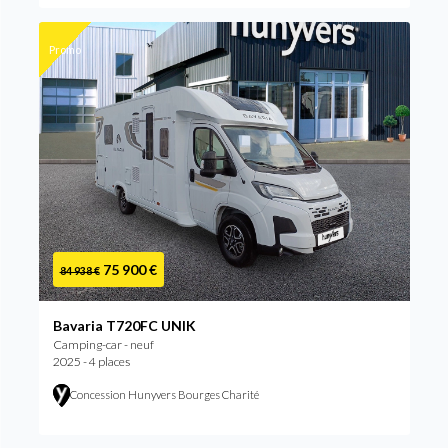
Promo
75 900 €
84 938 €
Bavaria T720FC UNIK
Camping-car - neuf
2025 - 4 places
Concession Hunyvers Bourges Charité