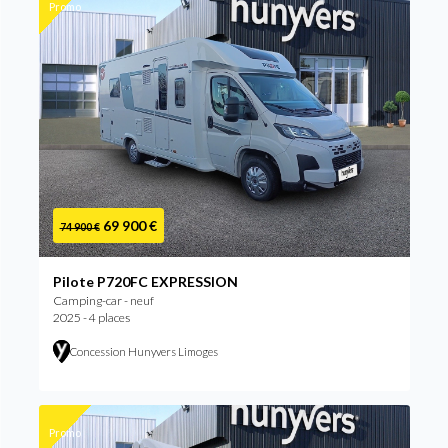
Promo
69 900 €
74 900 €
Pilote P720FC EXPRESSION
Camping-car - neuf
2025 - 4 places
Concession Hunyvers Limoges
Promo