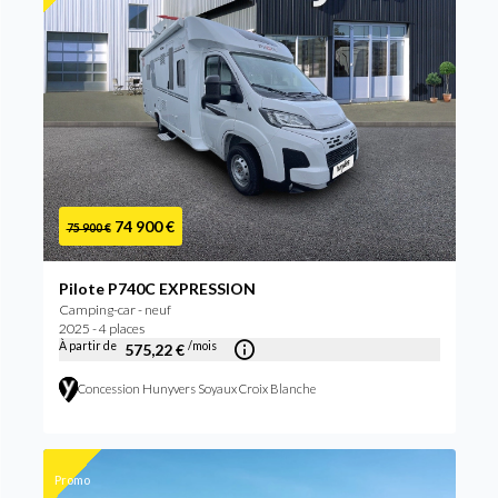
74 900 €
75 900 €
Pilote P740C EXPRESSION
Camping-car - neuf
2025 - 4 places
À partir de
/mois
575,22 €
Concession Hunyvers Soyaux Croix Blanche
Promo