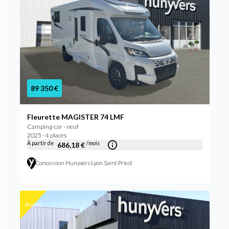
89 350 €
Fleurette MAGISTER 74 LMF
Camping-car - neuf
2025 - 4 places
À partir de
/mois
686,18 €
Concession Hunyvers Lyon Saint Priest
Promo