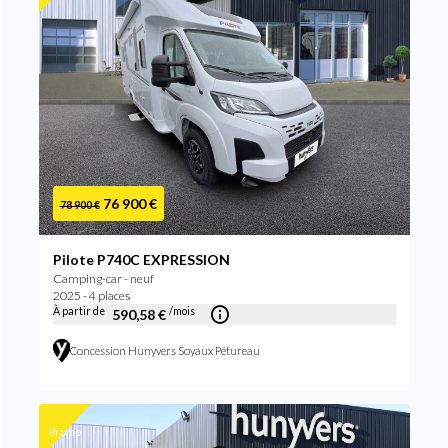
76 900 €
78 900 €
Pilote P740C EXPRESSION
Camping-car - neuf
2025 - 4 places
À partir de
/mois
590,58 €
Concession Hunyvers Soyaux Pétureau
Promo