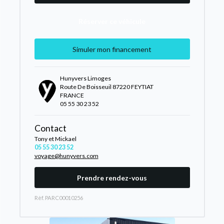
Réserver ce véhicule
Simuler mon financement
Hunyvers Limoges
Route De Boisseuil 87220 FEYTIAT
FRANCE
05 55 30 23 52
Contact
Tony et Mickael
05 55 30 23 52
voyage@hunyvers.com
Prendre rendez-vous
Rèf. PARC00010256