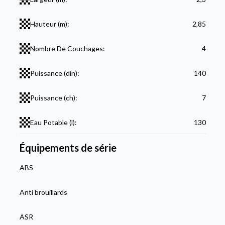
Hauteur (m):
2,85
Nombre De Couchages:
4
Puissance (din):
140
Puissance (ch):
7
Eau Potable (l):
130
Équipements de série
ABS
Anti brouillards
ASR