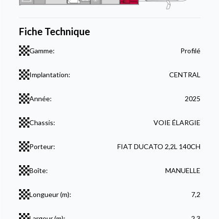
Fiche Technique
Gamme:
Profilé
Implantation:
CENTRAL
Année:
2025
Chassis:
VOIE ÉLARGIE
Porteur:
FIAT DUCATO 2,2L 140CH
Boîte:
MANUELLE
Longueur (m):
7,2
Largeur (m):
2,3