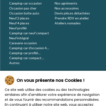
Camping-car occasion
Nos agréments
Occasion pas cher
Nos accessoires
Occasion boite auto
Devis pièces détachées
Neuf 2 places
Prendre RDV en atelier
Neuf 4 places
Ateliers nomades
Neuf profilé
Camping-car neuf compact
Neuf intégral
Caravane occasion
Camping-car d'occasion 4
places
Camping-car profilé
occasion
Camping-car compact
occasion
Autres
Le blog
On vous présente nos Cookies !
Actualités
Évènements
Ce site web utilise des cookies ou des technologies
Nos conseils
similaires afin d'améliorer votre expérience de navigation
Vos voyages
et de vous fournir des recommandations personnalisées.
CaraMaps
En continuant à utiliser notre site web, vous acceptez