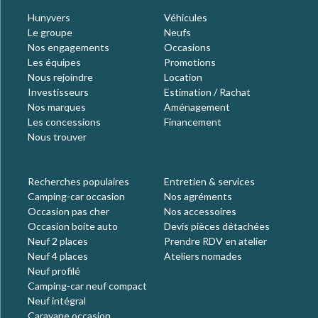
Hunyvers
Véhicules
Le groupe
Neufs
Nos engagements
Occasions
Les équipes
Promotions
Nous rejoindre
Location
Investisseurs
Estimation / Rachat
Nos marques
Aménagement
Les concessions
Financement
Nous trouver
Recherches populaires
Entretien & services
Camping-car occasion
Nos agréments
Occasion pas cher
Nos accessoires
Occasion boite auto
Devis pièces détachées
Neuf 2 places
Prendre RDV en atelier
Neuf 4 places
Ateliers nomades
Neuf profilé
Camping-car neuf compact
Neuf intégral
Caravane occasion