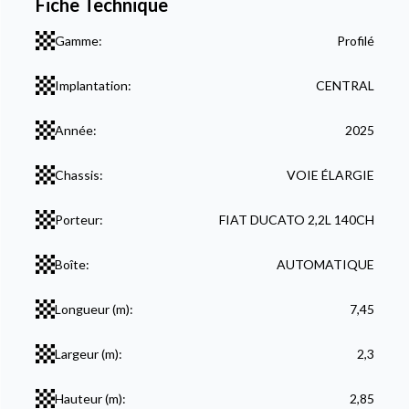
Fiche Technique
Gamme:
Profilé
Implantation:
CENTRAL
Année:
2025
Chassis:
VOIE ÉLARGIE
Porteur:
FIAT DUCATO 2,2L 140CH
Boîte:
AUTOMATIQUE
Longueur (m):
7,45
Largeur (m):
2,3
Hauteur (m):
2,85