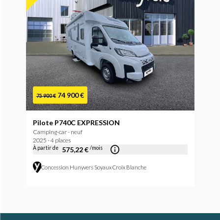
74 900 €
75 900 €
Pilote P740C EXPRESSION
Camping-car - neuf
2025 - 4 places
À partir de
/mois
575,22 €
Concession Hunyvers Soyaux Croix Blanche