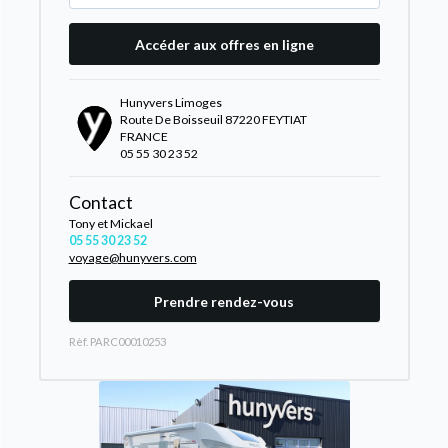
Accéder aux offres en ligne
Hunyvers Limoges
Route De Boisseuil 87220 FEYTIAT
FRANCE
05 55 30 23 52
Contact
Tony et Mickael
05 55 30 23 52
voyage@hunyvers.com
Prendre rendez-vous
Rèf. PARC00010253