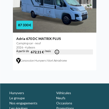
87 330 €
Adria 670 DC MATRIX PLUS
Camping-car - neuf
2026 - 4 places
À partir de
/mois
672,11 €
Concession Hunyvers Niort Aérodrome
Hunyvers
Véhicules
Le groupe
Neufs
Nos engagements
Occasions
Les équipes
Promotions