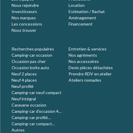
Nous rejoindre
Location
Investisseurs
Estimation / Rachat
Nos marques
Aménagement
Les concessions
Financement
Nous trouver
Recherches populaires
Entretien & services
Camping-car occasion
Nos agréments
Occasion pas cher
Nos accessoires
Occasion boite auto
Devis pièces détachées
Neuf 2 places
Prendre RDV en atelier
Neuf 4 places
Ateliers nomades
Neuf profilé
Camping-car neuf compact
Neuf intégral
Caravane occasion
Camping-car d'occasion 4
places
Camping-car profilé
occasion
Camping-car compact
occasion
Autres