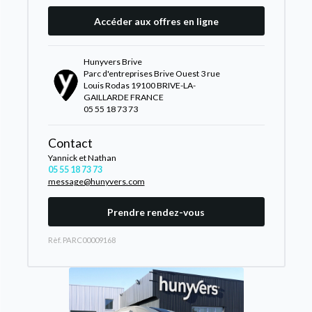
Accéder aux offres en ligne
Hunyvers Brive
Parc d'entreprises Brive Ouest 3 rue
Louis Rodas 19100 BRIVE-LA-
GAILLARDE FRANCE
05 55 18 73 73
Contact
Yannick et Nathan
05 55 18 73 73
message@hunyvers.com
Prendre rendez-vous
Rèf. PARC00009168