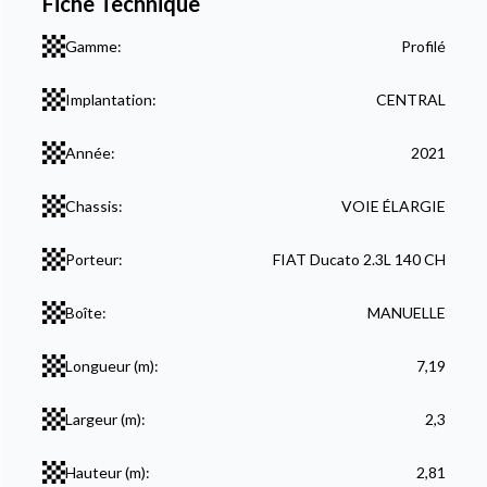
Fiche Technique
Gamme:
Profilé
Implantation:
CENTRAL
Année:
2021
Chassis:
VOIE ÉLARGIE
Porteur:
FIAT Ducato 2.3L 140 CH
Boîte:
MANUELLE
Longueur (m):
7,19
Largeur (m):
2,3
Hauteur (m):
2,81