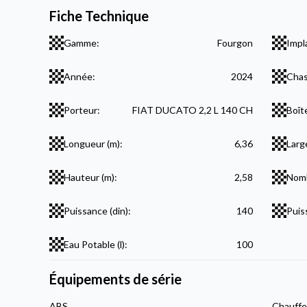
Fiche Technique
Gamme:
Fourgon
Impl
Année:
2024
Chas
Porteur:
FIAT DUCATO 2,2 L 140 CH
Boît
Longueur (m):
6,36
Larg
Hauteur (m):
2,58
Nomb
Puissance (din):
140
Puis
Eau Potable (l):
100
Équipements de série
ABS
Chauffe