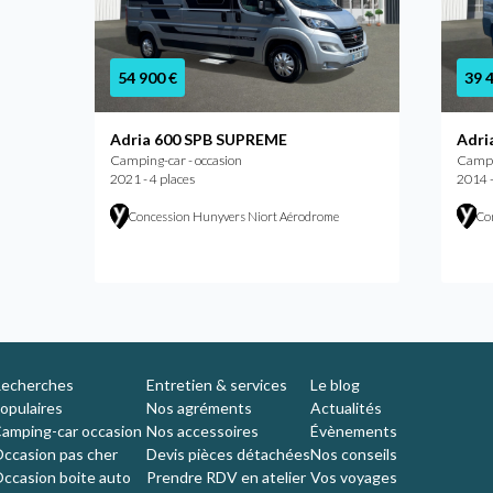
54 900 €
39 
2
Adria 600 SPB SUPREME
Adri
Camping-car - occasion
Campin
2021 - 4 places
2014 -
Concession Hunyvers Niort Aérodrome
Co
echerches
Entretien & services
Le blog
opulaires
Nos agréments
Actualités
amping-car occasion
Nos accessoires
Évènements
ccasion pas cher
Devis pièces détachées
Nos conseils
ccasion boite auto
Prendre RDV en atelier
Vos voyages