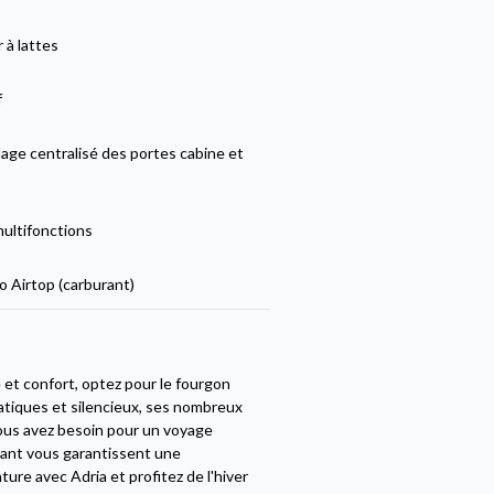
 à lattes
f
lage centralisé des portes cabine et
multifonctions
 Airtop (carburant)
 et confort, optez pour le fourgon
omatiques et silencieux, ses nombreux
vous avez besoin pour un voyage
égant vous garantissent une
nture avec Adria et profitez de l'hiver