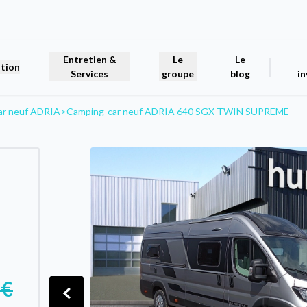
Entretien &
Le
Le
tion
Services
groupe
blog
in
ar neuf ADRIA
>
Camping-car neuf ADRIA 640 SGX TWIN SUPREME
 €