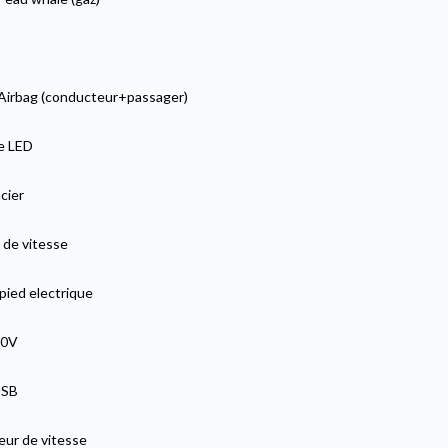
Airbag (conducteur+passager)
ge LED
cier
 de vitesse
pied electrique
20V
USB
eur de vitesse