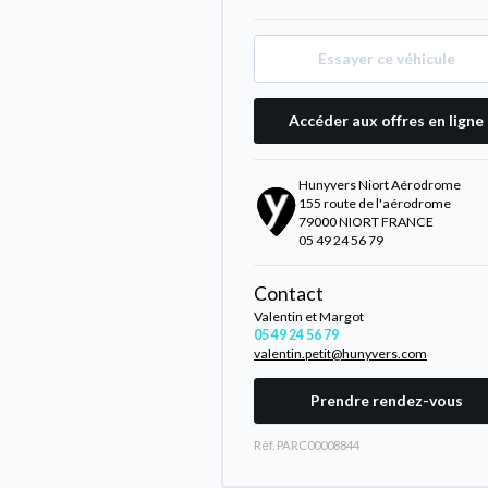
Essayer ce véhicule
Accéder aux offres en ligne
Hunyvers Niort Aérodrome
155 route de l'aérodrome
79000 NIORT FRANCE
05 49 24 56 79
Contact
Valentin et Margot
05 49 24 56 79
valentin.petit@hunyvers.com
Prendre rendez-vous
Rèf. PARC00008844