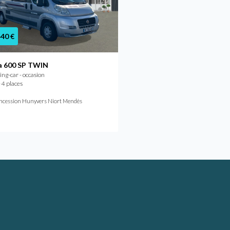
440 €
74 900 €
92 688 €
a 600 SP TWIN
La strada AVANTI C
g-car - occasion
Camping-car - occasion
 4 places
2024 - 4 places
À partir de
/mois
707,96 €
ncession Hunyvers Niort Mendès
Concession Hunyvers Bourges