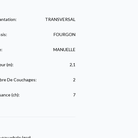
antation:
TRANSVERSAL
sis:
FOURGON
e:
MANUELLE
eur (m):
2,1
re De Couchages:
2
sance (ch):
7
-eau whale (gaz)