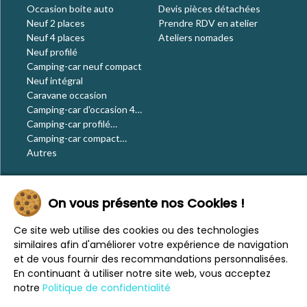
Occasion boite auto
Devis pièces détachées
Neuf 2 places
Prendre RDV en atelier
Neuf 4 places
Ateliers nomades
Neuf profilé
Camping-car neuf compact
Neuf intégral
Caravane occasion
Camping-car d'occasion 4
places
Camping-car profilé
occasion
Camping-car compact
occasion
Autres
Le blog
On vous présente nos Cookies !
Actualités
Évènements
Ce site web utilise des cookies ou des technologies
Nos conseils
similaires afin d'améliorer votre expérience de navigation
Vos voyages
et de vous fournir des recommandations personnalisées.
CaraMaps
En continuant à utiliser notre site web, vous acceptez
Espace presse
notre
Politique de confidentialité