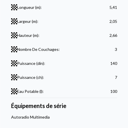
Longueur (m):
5,41
Largeur (m):
2,05
Hauteur (m):
2,66
Nombre De Couchages:
3
Puissance (din):
140
Puissance (ch):
7
Eau Potable (l):
100
Équipements de série
Autoradio Multimedia