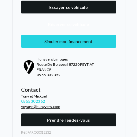
Essayer ce véhicule
Réserver ce véhicule
Simuler mon financement
Hunyvers Limoges
Route De Boisseuil 87220 FEYTIAT
FRANCE
05 55 30 23 52
Contact
Tony et Mickael
05 55 30 23 52
voyage@hunyvers.com
Prendre rendez-vous
Rèf. PARC00013232