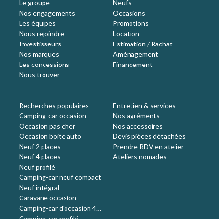
Le groupe
Neufs
Nos engagements
Occasions
Les équipes
Promotions
Nous rejoindre
Location
Investisseurs
Estimation / Rachat
Nos marques
Aménagement
Les concessions
Financement
Nous trouver
Recherches populaires
Entretien & services
Camping-car occasion
Nos agréments
Occasion pas cher
Nos accessoires
Occasion boite auto
Devis pièces détachées
Neuf 2 places
Prendre RDV en atelier
Neuf 4 places
Ateliers nomades
Neuf profilé
Camping-car neuf compact
Neuf intégral
Caravane occasion
Camping-car d'occasion 4
places
Camping-car profilé