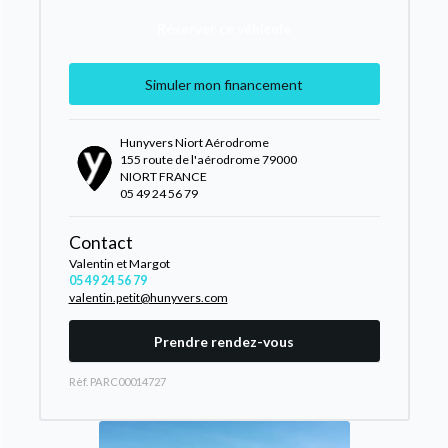
Réserver ce véhicule
Simuler mon financement
Hunyvers Niort Aérodrome
155 route de l'aérodrome 79000
NIORT FRANCE
05 49 24 56 79
Contact
Valentin et Margot
05 49 24 56 79
valentin.petit@hunyvers.com
Prendre rendez-vous
Rèf. PARC00014727