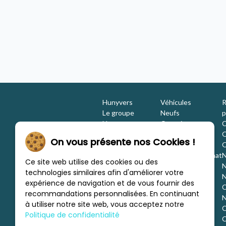
2022 - 4 places
unyvers Bourges Charité
Concession Hunyvers Chinon
Hunyvers
Véhicules
R
Le groupe
Neufs
p
Nos engagements
Occasions
C
Les équipes
Promotions
O
On vous présente nos Cookies !
Nous rejoindre
Location
O
Investisseurs
Estimation / Rachat
N
Ce site web utilise des cookies ou des
Nos marques
Aménagement
N
technologies similaires afin d'améliorer votre
Les concessions
Financement
N
expérience de navigation et de vous fournir des
Nous trouver
C
recommandations personnalisées. En continuant
c
N
à utiliser notre site web, vous acceptez notre
C
Politique de confidentialité
C