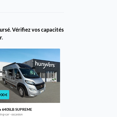
rsé. Vérifiez vos capacités
r.
900 €
37 900 €
a 640SLB SUPREME
Pilote V600G
g-car - occasion
Camping-car - occasion