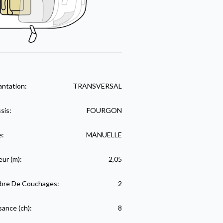
antation:
TRANSVERSAL
sis:
FOURGON
e:
MANUELLE
eur (m):
2,05
re De Couchages:
2
sance (ch):
8