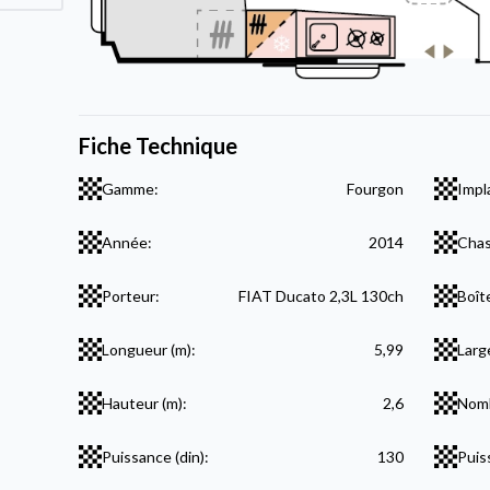
Fiche Technique
Gamme:
Fourgon
Impl
Année:
2014
Chas
Porteur:
FIAT Ducato 2,3L 130ch
Boît
Longueur (m):
5,99
Larg
Hauteur (m):
2,6
Nomb
Puissance (din):
130
Puis