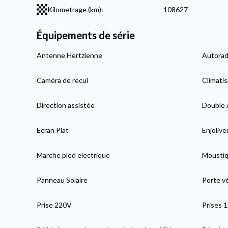
Kilometrage (km):
108627
Équipements de série
Antenne Hertzienne
Autorad
Caméra de recul
Climatis
Direction assistée
Double 
Ecran Plat
Enjolive
Marche pied electrique
Moustiqu
Panneau Solaire
Porte v
Prise 220V
Prises 