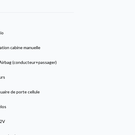
io
ation cabine manuelle
Airbag (conducteur+passager)
urs
aire de porte cellule
élos
12V