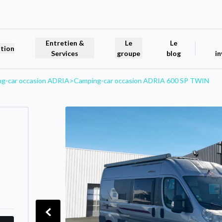
Entretien &
Le
Le
tion
Services
groupe
blog
in
g-car occasion ADRIA
>
Camping-car occasion ADRIA 600 SP TWIN