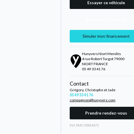
Essayer ce véhicule
Réserver ce véhicule
Simuler mon financement
Hunyvers Niort Mendès
4 rue Robert Turgot 79000
NIORT FRANCE
05 49 33 41 76
Contact
Grégory, Christophe et Jade
05 49 33 41 76
compagnon@hunyvers.com
Prendre rendez-vous
Rèf. PARC00014473