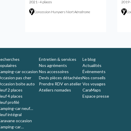
2021 - 4 places
2019 -
Concession Hunyvers Niort Aérodrome
Co
echerches
Entretien & services
Le blog
opulaires
Nos agréments
Actualités
amping-car occasion
Nos accessoires
Évènements
ccasion pas cher
Devis pièces détachées
Nos conseils
ccasion boite auto
Prendre RDV en atelier
Vos voyages
euf 2 places
Ateliers nomades
CaraMaps
euf 4 places
Espace presse
euf profilé
amping-car neuf
ompact
euf intégral
aravane occasion
amping-car