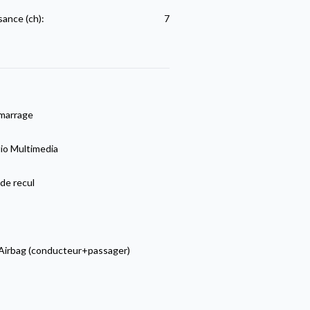
sance (ch):
7
marrage
io Multimedia
de recul
Airbag (conducteur+passager)