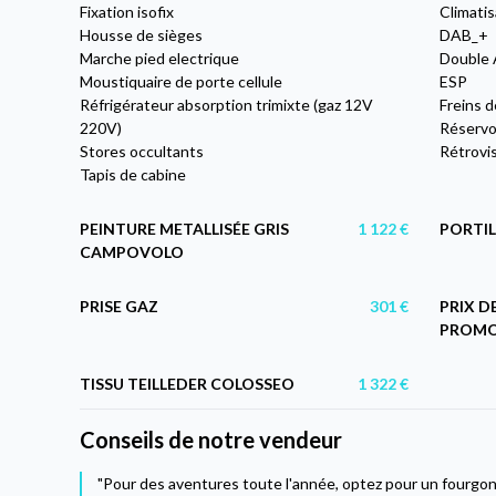
Fixation isofix
Climatis
Housse de sièges
DAB_+
Marche pied electrique
Double 
Moustiquaire de porte cellule
ESP
Réfrigérateur absorption trimixte (gaz 12V
Freins 
220V)
Réservoi
Stores occultants
Rétrovis
Tapis de cabine
PEINTURE METALLISÉE GRIS
1 122 €
PORTIL
CAMPOVOLO
PRISE GAZ
301 €
PRIX D
PROMOT
TISSU TEILLEDER COLOSSEO
1 322 €
Conseils de notre vendeur
"Pour des aventures toute l'année, optez pour un fourgon