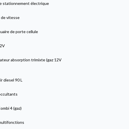
de stationnement électrique
 de vitesse
aire de porte cellule
12V
ateur absorption trimixte (gaz 12V
r diesel 90 L
occultants
ombi 4 (gaz)
multifonctions