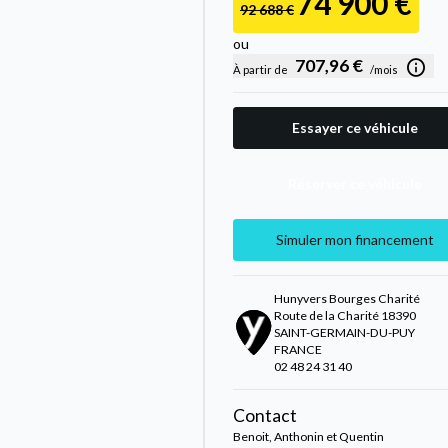
74 900 €
92 688 €
ou
707,96 €
À partir de
/mois
Essayer ce véhicule
Réserver ce véhicule
Simuler mon financement
Hunyvers Bourges Charité
Route de la Charité 18390
SAINT-GERMAIN-DU-PUY
FRANCE
02 48 24 31 40
Contact
Benoit, Anthonin et Quentin