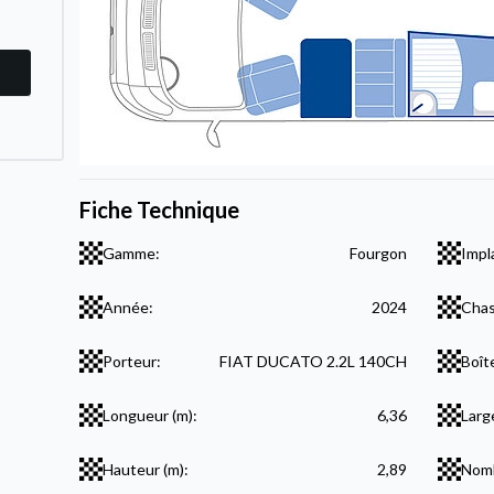
Fiche Technique
Gamme:
Fourgon
Impl
Année:
2024
Chas
Porteur:
FIAT DUCATO 2.2L 140CH
Boît
Longueur (m):
6,36
Larg
Hauteur (m):
2,89
Nomb