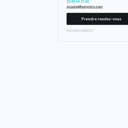
02 48 24 31 40
ecoute@hunyvers.com
Prendre rendez-vous
Rèf. PARC00007117