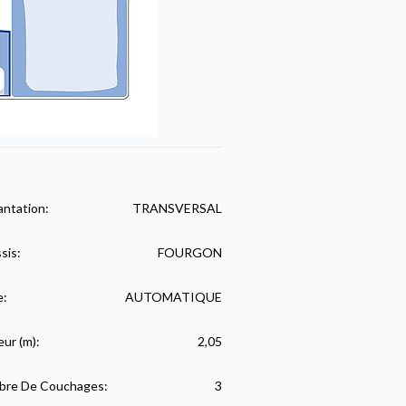
antation:
TRANSVERSAL
sis:
FOURGON
e:
AUTOMATIQUE
eur (m):
2,05
re De Couchages:
3