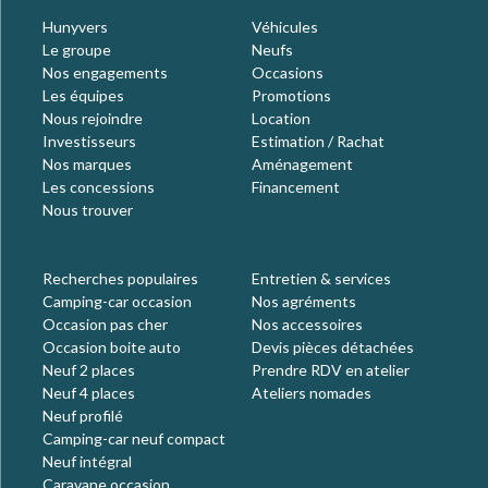
Hunyvers
Véhicules
Le groupe
Neufs
Nos engagements
Occasions
Les équipes
Promotions
Nous rejoindre
Location
Investisseurs
Estimation / Rachat
Nos marques
Aménagement
Les concessions
Financement
Nous trouver
Recherches populaires
Entretien & services
Camping-car occasion
Nos agréments
Occasion pas cher
Nos accessoires
Occasion boite auto
Devis pièces détachées
Neuf 2 places
Prendre RDV en atelier
Neuf 4 places
Ateliers nomades
Neuf profilé
Camping-car neuf compact
Neuf intégral
Caravane occasion