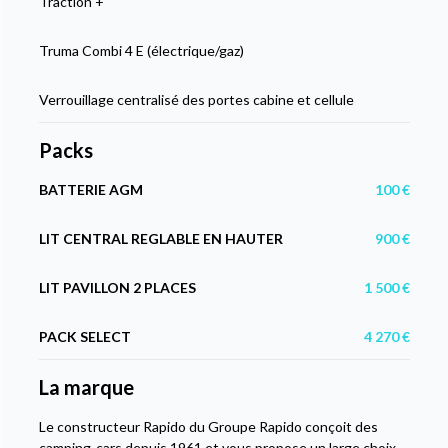
Traction +
Truma Combi 4 E (électrique/gaz)
Verrouillage centralisé des portes cabine et cellule
Packs
BATTERIE AGM
100 €
LIT CENTRAL REGLABLE EN HAUTER
900 €
LIT PAVILLON 2 PLACES
1 500 €
PACK SELECT
4 270 €
La marque
Le constructeur Rapido du Groupe Rapido conçoit des
camping-cars depuis 1961 et vous propose un large choix