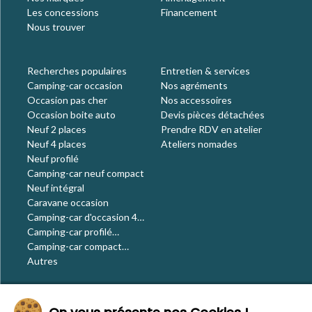
Les concessions
Financement
Nous trouver
Recherches populaires
Entretien & services
Camping-car occasion
Nos agréments
Occasion pas cher
Nos accessoires
Occasion boite auto
Devis pièces détachées
Neuf 2 places
Prendre RDV en atelier
Neuf 4 places
Ateliers nomades
Neuf profilé
Camping-car neuf compact
Neuf intégral
Caravane occasion
Camping-car d'occasion 4
places
Camping-car profilé
occasion
Camping-car compact
occasion
Autres
Le blog