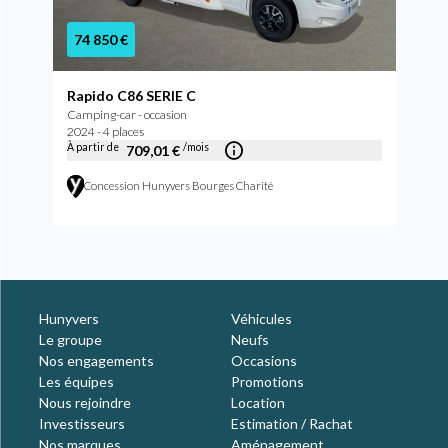
74 850 €
Rapido C86 SERIE C
Camping-car - occasion
2024 - 4 places
À partir de
/mois
709,01 €
Concession Hunyvers Bourges Charité
Hunyvers
Véhicules
Le groupe
Neufs
Nos engagements
Occasions
Les équipes
Promotions
Nous rejoindre
Location
Investisseurs
Estimation / Rachat
Nos marques
Aménagement