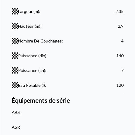
Largeur (m):
2,35
Hauteur (m):
2,9
Nombre De Couchages:
4
Puissance (din):
140
Puissance (ch):
7
Eau Potable (l):
120
Équipements de série
ABS
ASR