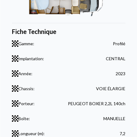
Fiche Technique
Gamme:
Profilé
Implantation:
CENTRAL
Année:
2023
Chassis:
VOIE ÉLARGIE
Porteur:
PEUGEOT BOXER 2,2L 140ch
Boîte:
MANUELLE
Longueur (m):
7,2