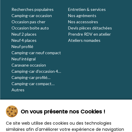
Recherches populaires
Entretien & services
Camping-car occasion
Nos agréments
Occasion pas cher
Nos accessoires
Occasion boite auto
Devis pièces détachées
Neuf 2 places
Prendre RDV en atelier
Neuf 4 places
Ateliers nomades
Neuf profilé
Camping-car neuf compact
Neuf intégral
Caravane occasion
Camping-car d'occasion 4
places
Camping-car profilé
occasion
Camping-car compact
occasion
Autres
Le blog
On vous présente nos Cookies !
Actualités
Évènements
Ce site web utilise des cookies ou des technologies
Nos conseils
similaires afin d'améliorer votre expérience de navigation