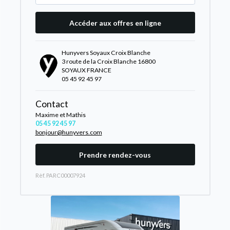
Accéder aux offres en ligne
Hunyvers Soyaux Croix Blanche
3 route de la Croix Blanche 16800
SOYAUX FRANCE
05 45 92 45 97
Contact
Maxime et Mathis
05 45 92 45 97
bonjour@hunyvers.com
Prendre rendez-vous
Rèf. PARC00007924