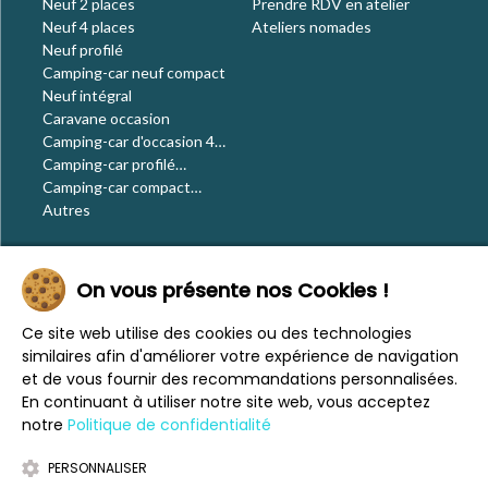
Neuf 2 places
Prendre RDV en atelier
Neuf 4 places
Ateliers nomades
Neuf profilé
Camping-car neuf compact
Neuf intégral
Caravane occasion
Camping-car d'occasion 4
places
Camping-car profilé
occasion
Camping-car compact
occasion
Autres
Le blog
On vous présente nos Cookies !
Actualités
Évènements
Ce site web utilise des cookies ou des technologies
Nos conseils
similaires afin d'améliorer votre expérience de navigation
Vos voyages
et de vous fournir des recommandations personnalisées.
CaraMaps
En continuant à utiliser notre site web, vous acceptez
Espace presse
notre
Politique de confidentialité
PERSONNALISER
Mentions légales
Politique de confidentialité