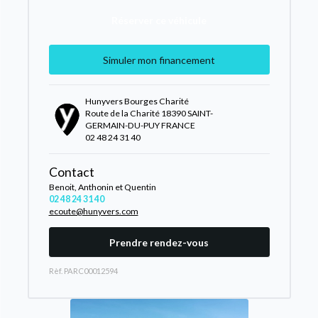
Réserver ce véhicule
Simuler mon financement
Hunyvers Bourges Charité
Route de la Charité 18390 SAINT-
GERMAIN-DU-PUY FRANCE
02 48 24 31 40
Contact
Benoit, Anthonin et Quentin
02 48 24 31 40
ecoute@hunyvers.com
Prendre rendez-vous
Rèf. PARC00012594