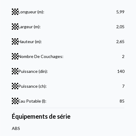
Longueur (m):
5,99
Largeur (m):
2,05
Hauteur (m):
2,65
Nombre De Couchages:
2
Puissance (din):
140
Puissance (ch):
7
Eau Potable (l):
85
Équipements de série
ABS