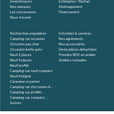
Investisseurs
Estimation / Rachat
Nos marques
Aménagement
Les concessions
Financement
Nous trouver
Recherches populaires
Entretien & services
Camping-car occasion
Nos agréments
Occasion pas cher
Nos accessoires
Occasion boite auto
Devis pièces détachées
Neuf 2 places
Prendre RDV en atelier
Neuf 4 places
Ateliers nomades
Neuf profilé
Camping-car neuf compact
Neuf intégral
Caravane occasion
Camping-car d'occasion 4
places
Camping-car profilé
occasion
Camping-car compact
occasion
Autres