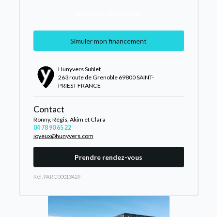
Réserver ce véhicule
Simuler mon financement
Hunyvers Sublet
263 route de Grenoble 69800 SAINT-
PRIEST FRANCE
Contact
Ronny, Régis, Akim et Clara
04 78 90 65 22
joyeux@hunyvers.com
Prendre rendez-vous
Rèf. PARC00013429