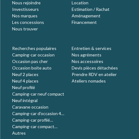
Nous rejoindre
Location
Investisseurs
Estimation / Rachat
Nos marques
Aménagement
Les concessions
Financement
Nous trouver
Recherches populaires
Entretien & services
Camping-car occasion
Nos agréments
Occasion pas cher
Nos accessoires
Occasion boite auto
Devis pièces détachées
Neuf 2 places
Prendre RDV en atelier
Neuf 4 places
Ateliers nomades
Neuf profilé
Camping-car neuf compact
Neuf intégral
Caravane occasion
Camping-car d'occasion 4
places
Camping-car profilé
occasion
Camping-car compact
occasion
Autres