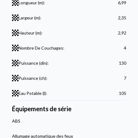
Longueur (m):
6,99
Largeur (m):
2,35
Hauteur (m):
2,92
Nombre De Couchages:
4
Puissance (din):
130
Puissance (ch):
7
Eau Potable (l):
105
Équipements de série
ABS
Allumage automatique des feux