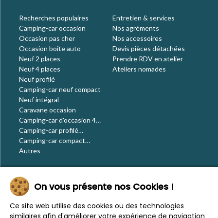
Recherches populaires
Entretien & services
Camping-car occasion
Nos agréments
Occasion pas cher
Nos accessoires
Occasion boite auto
Devis pièces détachées
Neuf 2 places
Prendre RDV en atelier
Neuf 4 places
Ateliers nomades
Neuf profilé
Camping-car neuf compact
Neuf intégral
Caravane occasion
Camping-car d'occasion 4
places
Camping-car profilé
occasion
Camping-car compact
occasion
Autres
Le blog
On vous présente nos Cookies !
Actualités
Évènements
Ce site web utilise des cookies ou des technologies
Nos conseils
similaires afin d'améliorer votre expérience de navigation