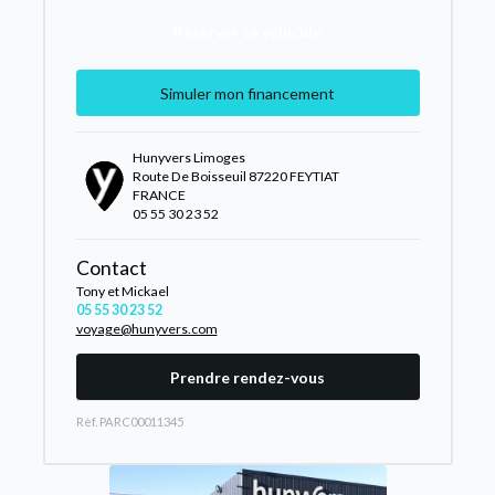
Réserver ce véhicule
Simuler mon financement
Hunyvers Limoges
Route De Boisseuil 87220 FEYTIAT
FRANCE
05 55 30 23 52
Contact
Tony et Mickael
05 55 30 23 52
voyage@hunyvers.com
Prendre rendez-vous
Rèf. PARC00011345