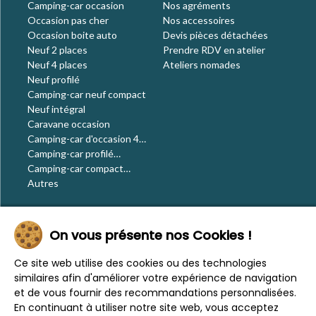
Camping-car occasion
Nos agréments
Occasion pas cher
Nos accessoires
Occasion boite auto
Devis pièces détachées
Neuf 2 places
Prendre RDV en atelier
Neuf 4 places
Ateliers nomades
Neuf profilé
Camping-car neuf compact
Neuf intégral
Caravane occasion
Camping-car d'occasion 4
places
Camping-car profilé
occasion
Camping-car compact
occasion
Autres
Le blog
On vous présente nos Cookies !
Actualités
Évènements
Ce site web utilise des cookies ou des technologies
Nos conseils
similaires afin d'améliorer votre expérience de navigation
Vos voyages
et de vous fournir des recommandations personnalisées.
CaraMaps
En continuant à utiliser notre site web, vous acceptez