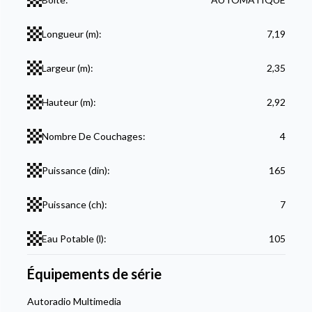
Longueur (m):
7,19
Largeur (m):
2,35
Hauteur (m):
2,92
Nombre De Couchages:
4
Puissance (din):
165
Puissance (ch):
7
Eau Potable (l):
105
Équipements de série
Autoradio Multimedia