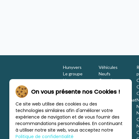
ccasion
Camping-car - occasion
2019 - 4 places
unyvers Sublet
Concession Hunyvers Sublet
Hunyvers
Véhicules
R
Le groupe
Neufs
p
Nos engagements
Occasions
C
Les équipes
Promotions
O
On vous présente nos Cookies !
Nous rejoindre
Location
O
Investisseurs
Estimation / Rachat
N
Ce site web utilise des cookies ou des
Nos marques
Aménagement
N
technologies similaires afin d'améliorer votre
Les concessions
Financement
N
expérience de navigation et de vous fournir des
Nous trouver
C
recommandations personnalisées. En continuant
c
N
à utiliser notre site web, vous acceptez notre
C
Politique de confidentialité
C