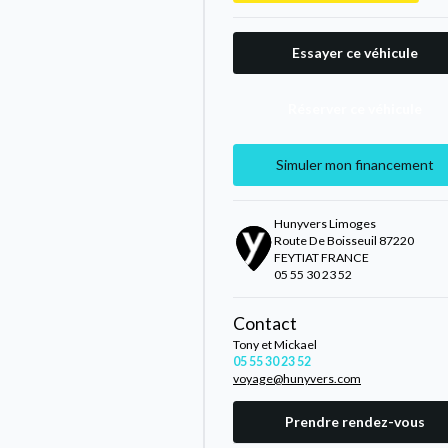
Essayer ce véhicule
Réserver ce véhicule
Simuler mon financement
Hunyvers Limoges
Route De Boisseuil 87220
FEYTIAT FRANCE
05 55 30 23 52
Contact
Tony et Mickael
05 55 30 23 52
voyage@hunyvers.com
Prendre rendez-vous