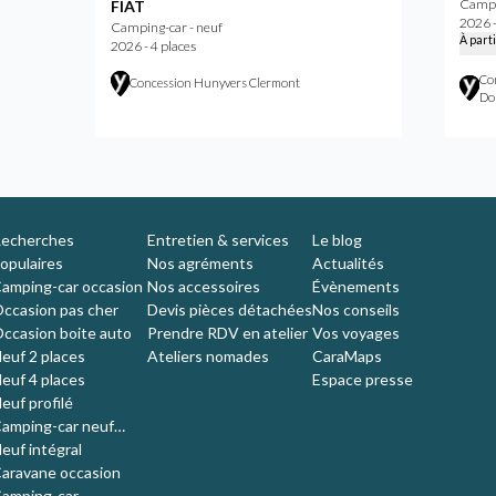
Campi
FIAT
2026 -
Camping-car - neuf
À part
2026 - 4 places
Co
Concession Hunyvers Clermont
Do
echerches
Entretien & services
Le blog
opulaires
Nos agréments
Actualités
amping-car occasion
Nos accessoires
Évènements
ccasion pas cher
Devis pièces détachées
Nos conseils
ccasion boite auto
Prendre RDV en atelier
Vos voyages
euf 2 places
Ateliers nomades
CaraMaps
euf 4 places
Espace presse
euf profilé
amping-car neuf
ompact
euf intégral
aravane occasion
amping-car