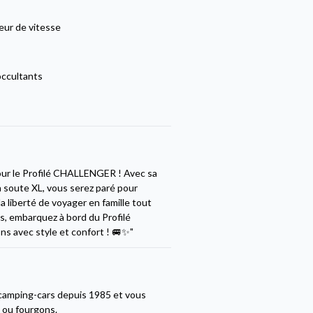
eur de vitesse
occultants
our le Profilé CHALLENGER ! Avec sa
sa soute XL, vous serez paré pour
la liberté de voyager en famille tout
s, embarquez à bord du Profilé
s avec style et confort ! 🚐✨"
camping-cars depuis 1985 et vous
s ou fourgons.