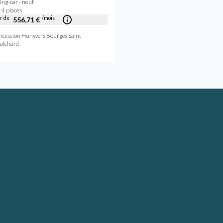
ng-car - neuf
Camping-car - neuf
 4 places
2026 - 4 places
ir de
/mois
556,71 €
Concession Hunyvers Niort A
ncession Hunyvers Bourges Saint
ulchard