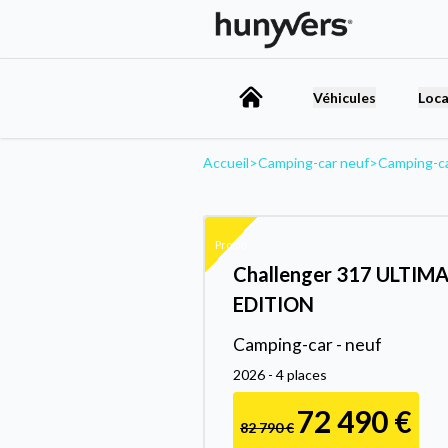
Véhicules
Loca
Accueil
>
Camping-car neuf
>
Camping-c
Promo
Challenger 317 ULTIM
EDITION
Camping-car - neuf
2026 - 4 places
72 490 €
82 790 €