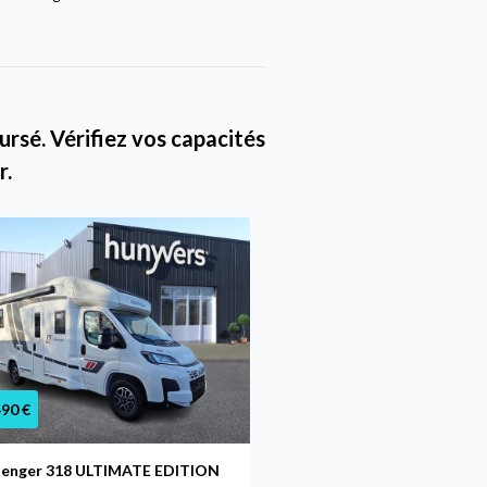
rsé. Vérifiez vos capacités
r.
490 €
72 490 €
lenger 318 ULTIMATE EDITION
Challenger 318 ULTIMA