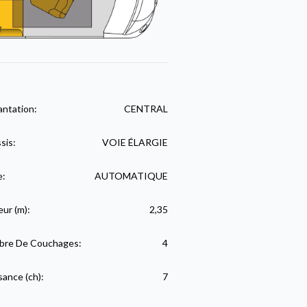
antation:
CENTRAL
sis:
VOIE ÉLARGIE
e:
AUTOMATIQUE
eur (m):
2,35
re De Couchages:
4
sance (ch):
7