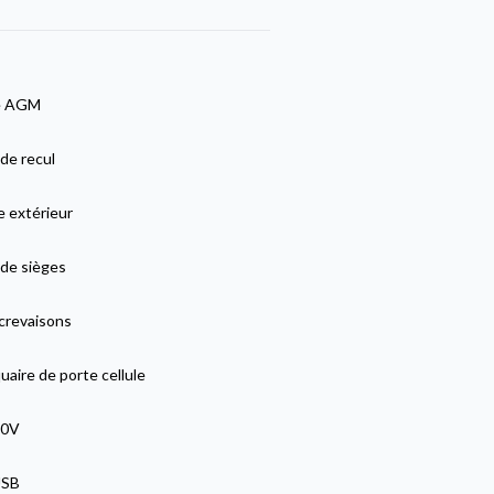
e AGM
de recul
e extérieur
de sièges
 crevaisons
aire de porte cellule
20V
USB