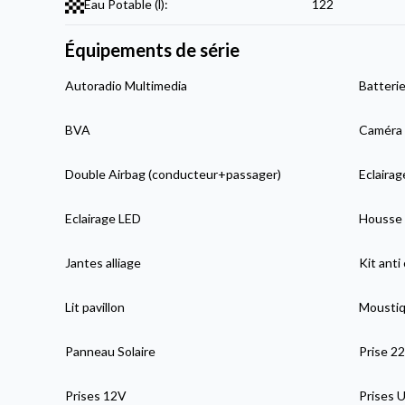
Eau Potable (l):
122
Équipements de série
Autoradio Multimedia
Batteri
BVA
Caméra 
Double Airbag (conducteur+passager)
Eclairag
Eclairage LED
Housse 
Jantes alliage
Kit anti
Lit pavillon
Moustiqu
Panneau Solaire
Prise 2
Prises 12V
Prises 