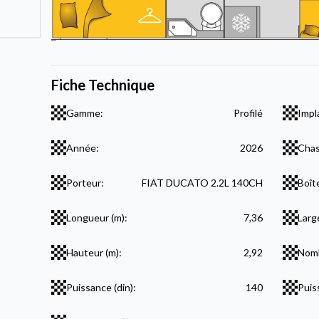
Fiche Technique
Gamme:
Profilé
Impl
Année:
2026
Chas
Porteur:
FIAT DUCATO 2.2L 140CH
Boît
Longueur (m):
7,36
Larg
Hauteur (m):
2,92
Nomb
Puissance (din):
140
Puis