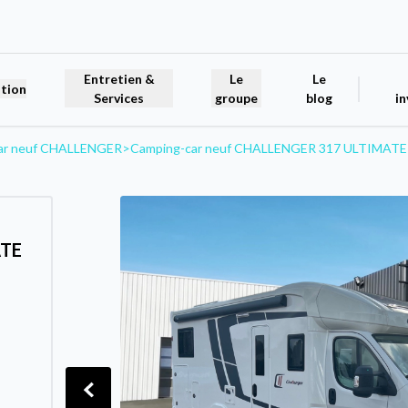
Entretien &
Le
Le
tion
Services
groupe
blog
in
ar neuf CHALLENGER
>
Camping-car neuf CHALLENGER 317 ULTIMAT
ATE