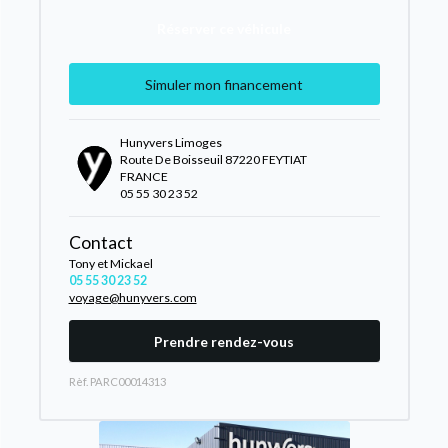
Réserver ce véhicule
Simuler mon financement
Hunyvers Limoges
Route De Boisseuil 87220 FEYTIAT
FRANCE
05 55 30 23 52
Contact
Tony et Mickael
05 55 30 23 52
voyage@hunyvers.com
Prendre rendez-vous
Rèf. PARC00014313