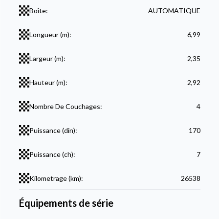
Boîte:
AUTOMATIQUE
Longueur (m):
6,99
Largeur (m):
2,35
Hauteur (m):
2,92
Nombre De Couchages:
4
Puissance (din):
170
Puissance (ch):
7
Kilometrage (km):
26538
Équipements de série