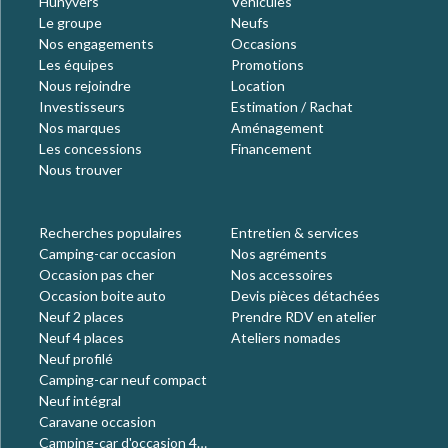
Hunyvers
Véhicules
Le groupe
Neufs
Nos engagements
Occasions
Les équipes
Promotions
Nous rejoindre
Location
Investisseurs
Estimation / Rachat
Nos marques
Aménagement
Les concessions
Financement
Nous trouver
Recherches populaires
Entretien & services
Camping-car occasion
Nos agréments
Occasion pas cher
Nos accessoires
Occasion boite auto
Devis pièces détachées
Neuf 2 places
Prendre RDV en atelier
Neuf 4 places
Ateliers nomades
Neuf profilé
Camping-car neuf compact
Neuf intégral
Caravane occasion
Camping-car d'occasion 4