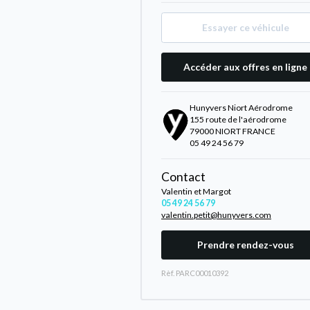
Essayer ce véhicule
Accéder aux offres en ligne
Hunyvers Niort Aérodrome
155 route de l'aérodrome
79000 NIORT FRANCE
05 49 24 56 79
Contact
Valentin et Margot
05 49 24 56 79
valentin.petit@hunyvers.com
Prendre rendez-vous
Rèf. PARC00010392