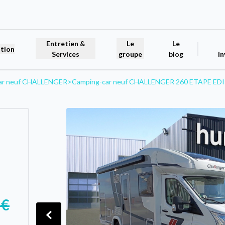
Entretien &
Le
Le
tion
Services
groupe
blog
in
ar neuf CHALLENGER
>
Camping-car neuf CHALLENGER 260 ETAPE ED
 €