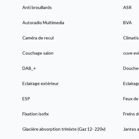
Anti brouillards
ASR
Autoradio Multimedia
BVA
Caméra de recul
Climati
Couchage salon
cuve evi
DAB_+
Douchett
Eclairage extérieur
Eclaira
ESP
Feux de 
Fixation isofix
Freins 
Glacière absorption trimixte (Gaz 12- 220v)
Jantes a