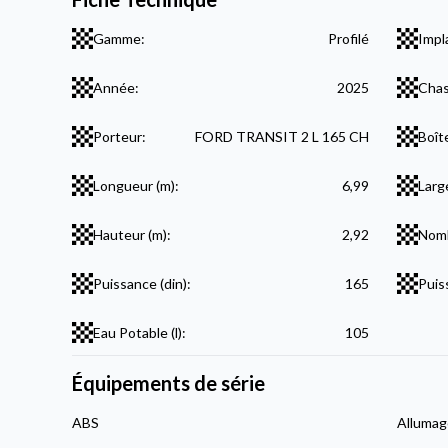
Gamme:
Profilé
Impl
Année:
2025
Chas
Porteur:
FORD TRANSIT 2 L 165 CH
Boît
Longueur (m):
6,99
Larg
Hauteur (m):
2,92
Nomb
Puissance (din):
165
Puis
Eau Potable (l):
105
Équipements de série
ABS
Allumag