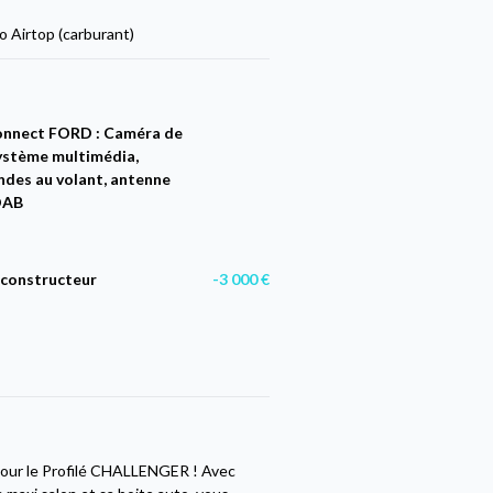
 Airtop (carburant)
onnect FORD : Caméra de
système multimédia,
des au volant, antenne
DAB
constructeur
-3 000 €
pour le Profilé CHALLENGER ! Avec