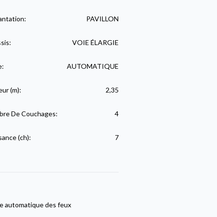
antation:
PAVILLON
sis:
VOIE ÉLARGIE
e:
AUTOMATIQUE
eur (m):
2,35
re De Couchages:
4
sance (ch):
7
e automatique des feux