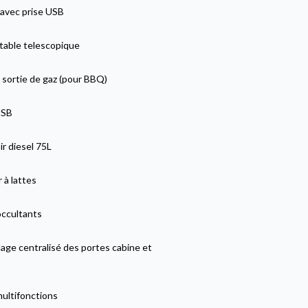
 avec prise USB
 table telescopique
 sortie de gaz (pour BBQ)
USB
r diesel 75L
 à lattes
occultants
lage centralisé des portes cabine et
multifonctions