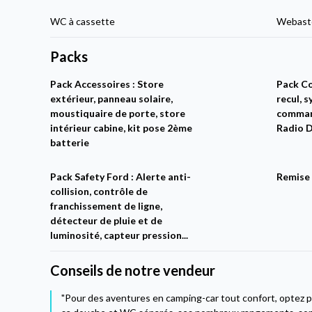
WC à cassette
Webasto
Packs
Pack Accessoires : Store
Pack C
extérieur, panneau solaire,
recul, 
moustiquaire de porte, store
comman
intérieur cabine, kit pose 2ème
Radio 
batterie
Pack Safety Ford : Alerte anti-
Remise 
collision, contrôle de
franchissement de ligne,
détecteur de pluie et de
luminosité, capteur pression...
Conseils de notre vendeur
"Pour des aventures en camping-car tout confort, optez 