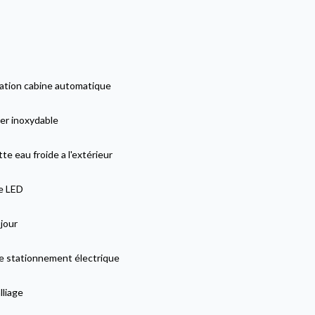
sation cabine automatique
er inoxydable
e eau froide a l'extérieur
ge LED
jour
de stationnement électrique
lliage