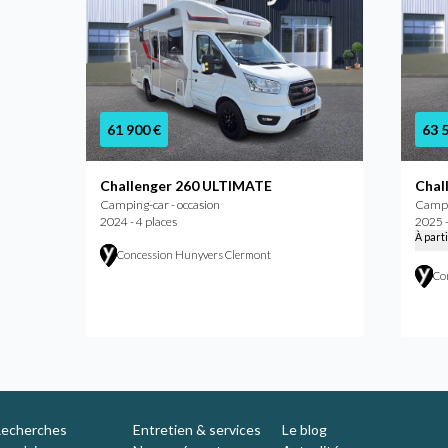
61 900 €
63 
Challenger 260 ULTIMATE
Chal
Camping-car - occasion
Campi
2024 - 4 places
2025 -
À part
Concession Hunyvers Clermont
Co
nche
echerches
Entretien & services
Le blog