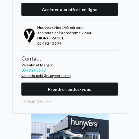
Accéder aux offres en ligne
Hunyvers Niort Aérodrome
155 route de l'aérodrome 79000
NIORT FRANCE
05 49 24 56 79
Contact
Valentin et Margot
05 49 24 56 79
valentin.petit@hunyvers.com
Prendre rendez-vous
Rèf. PARC00011249