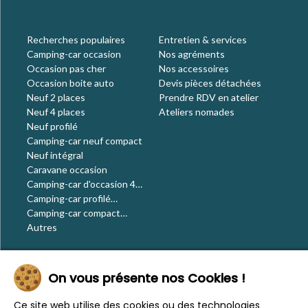
Recherches populaires
Entretien & services
Camping-car occasion
Nos agréments
Occasion pas cher
Nos accessoires
Occasion boite auto
Devis pièces détachées
Neuf 2 places
Prendre RDV en atelier
Neuf 4 places
Ateliers nomades
Neuf profilé
Camping-car neuf compact
Neuf intégral
Caravane occasion
Camping-car d'occasion 4
places
Camping-car profilé
occasion
Camping-car compact
occasion
Autres
Le blog
On vous présente nos Cookies !
Actualités
Évènements
Ce site web utilise des cookies ou des technologies