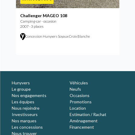
Challenger MAGEO 108
Camping-car - occasion
2007 - 3 places
Concession Hunyvers Soyaux Croix Blanche
Hunyvers
Véhicules
Le groupe
Neufs
Nos engagements
Occasions
Les équipes
Promotions
Nous rejoindre
Location
Investisseurs
Estimation / Rachat
Nos marques
Aménagement
Les concessions
Financement
Nous trouver