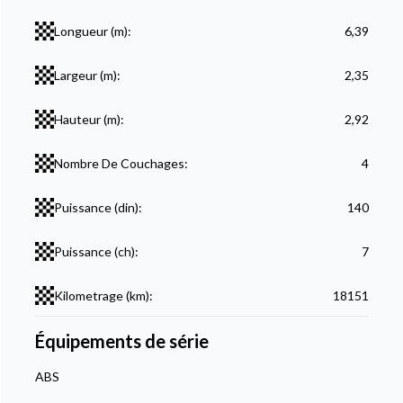
Longueur (m):
6,39
Largeur (m):
2,35
Hauteur (m):
2,92
Nombre De Couchages:
4
Puissance (din):
140
Puissance (ch):
7
Kilometrage (km):
18151
Équipements de série
ABS