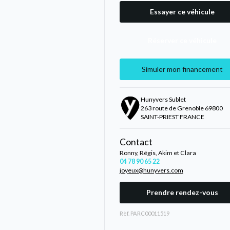
Essayer ce véhicule
Réserver ce véhicule
Simuler mon financement
Hunyvers Sublet
263 route de Grenoble 69800
SAINT-PRIEST FRANCE
Contact
Ronny, Régis, Akim et Clara
04 78 90 65 22
joyeux@hunyvers.com
Prendre rendez-vous
Rèf. PARC00011519