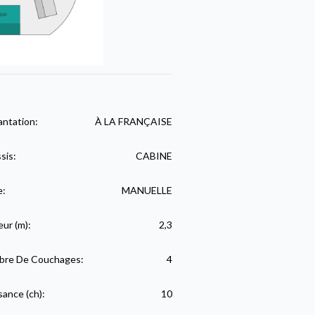
antation:
À LA FRANÇAISE
sis:
CABINE
e:
MANUELLE
eur (m):
2,3
re De Couchages:
4
sance (ch):
10