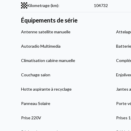
Kilometrage (km):
104732
Équipements de série
Antenne satellite manuelle
Attelag
Autoradio Multimedia
Batterie
Climatisation cabine manuelle
Complém
Couchage salon
Enjolive
Hotte aspirante à recyclage
Jantes a
Panneau Solaire
Porte v
Prise 220V
Prises 