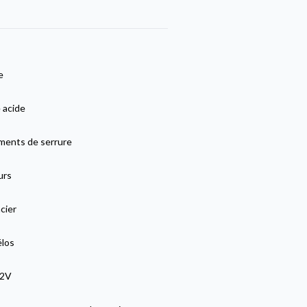
e
 acide
ents de serrure
urs
cier
élos
12V