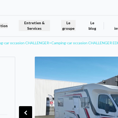
Entretien &
Le
Le
tion
Services
groupe
blog
in
ng-car occasion CHALLENGER
>
Camping-car occasion CHALLENGER ED