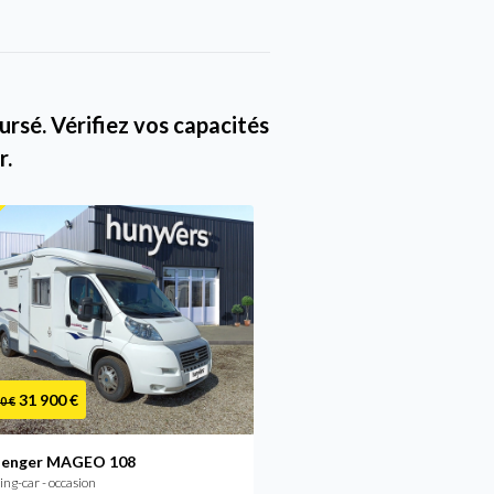
rsé. Vérifiez vos capacités
r.
31 900 €
31 900 €
0 €
lenger MAGEO 108
Challenger GENESIS 42 +
g-car - occasion
Camping-car - occasion