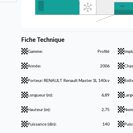
Fiche Technique
Gamme:
Profilé
Impl
Année:
2006
Chas
Porteur:
RENAULT Renault Master 3L 140cv
Boît
Longueur (m):
6,89
Larg
Hauteur (m):
2,75
Nomb
Puissance (din):
140
Puis