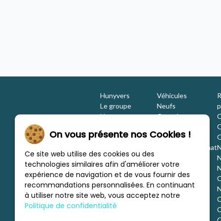
2005 - 4 places
Hunyvers Niort Aérodrome
Concession Hunyvers Soyaux Croix Bla
Hunyvers
Véhicules
R
Le groupe
Neufs
p
Nos engagements
Occasions
C
Les équipes
Promotions
O
On vous présente nos Cookies !
Nous rejoindre
Location
O
Investisseurs
Estimation / Rachat
N
Ce site web utilise des cookies ou des
Nos marques
Aménagement
N
technologies similaires afin d'améliorer votre
Les concessions
Financement
N
expérience de navigation et de vous fournir des
Nous trouver
C
recommandations personnalisées. En continuant
c
N
à utiliser notre site web, vous acceptez notre
C
Politique de confidentialité
C
d
C