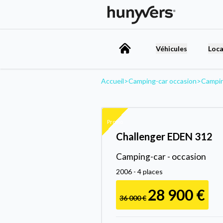
Véhicules
Loca
Accueil
>
Camping-car occasion
>
Campi
Promo
Challenger EDEN 312
Camping-car - occasion
2006 - 4 places
28 900 €
36 000 €