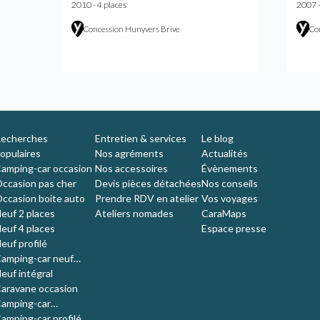
2010 - 4 places
2007 -
nche
Concession Hunyvers Brive
Co
echerches
Entretien & services
Le blog
opulaires
Nos agréments
Actualités
amping-car occasion
Nos accessoires
Évènements
ccasion pas cher
Devis pièces détachées
Nos conseils
ccasion boite auto
Prendre RDV en atelier
Vos voyages
euf 2 places
Ateliers nomades
CaraMaps
euf 4 places
Espace presse
euf profilé
amping-car neuf
ompact
euf intégral
aravane occasion
amping-car
'occasion 4 places
amping-car profilé