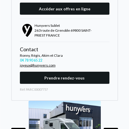
Accéder aux offres en ligne
Hunyvers Sublet
263 route de Grenoble 69800 SAINT-
PRIEST FRANCE
Contact
Ronny, Régis, Akim et Clara
04 78 90 65 22
joyeux@hunyvers.com
Prendre rendez-vous
Rèf. PARC00007757