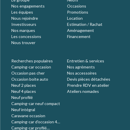
Nos engagements
Occasions
Les équipes
Promotions
Nous rejoindre
Location
Investisseurs
Estimation / Rachat
Nos marques
Aménagement
Les concessions
Financement
Nous trouver
Recherches populaires
Entretien & services
Camping-car occasion
Nos agréments
Occasion pas cher
Nos accessoires
Occasion boite auto
Devis pièces détachées
Neuf 2 places
Prendre RDV en atelier
Neuf 4 places
Ateliers nomades
Neuf profilé
Camping-car neuf compact
Neuf intégral
Caravane occasion
Camping-car d'occasion 4
places
Camping-car profilé