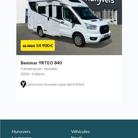
54 900 €
61 900 €
Benimar YRTEO 840
Camping-car - occasion
2024 - 4 places
Concession Hunyvers Lyon Saint Priest
Hunyvers
Véhicules
Le groupe
Neufs