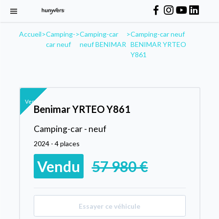
Accueil
>
Camping-
>
Camping-car
>
Camping-car neuf
car neuf
neuf BENIMAR
BENIMAR YRTEO
Y861
Vendu
Benimar YRTEO Y861
Camping-car - neuf
2024 - 4 places
Vendu
57 980 €
Essayer ce véhicule