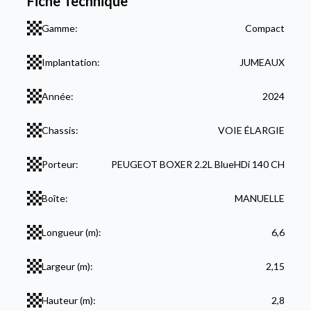
Fiche Technique
Gamme:
Compact
Implantation:
JUMEAUX
Année:
2024
Chassis:
VOIE ÉLARGIE
Porteur:
PEUGEOT BOXER 2.2L BlueHDi 140 CH
Boîte:
MANUELLE
Longueur (m):
6,6
Largeur (m):
2,15
Hauteur (m):
2,8