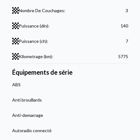
Nombre De Couchages:
3
Puissance (din):
140
Puissance (ch):
7
Kilometrage (km):
5775
Équipements de série
ABS
Anti brouillards
Anti-demarrage
Autoradio connecté