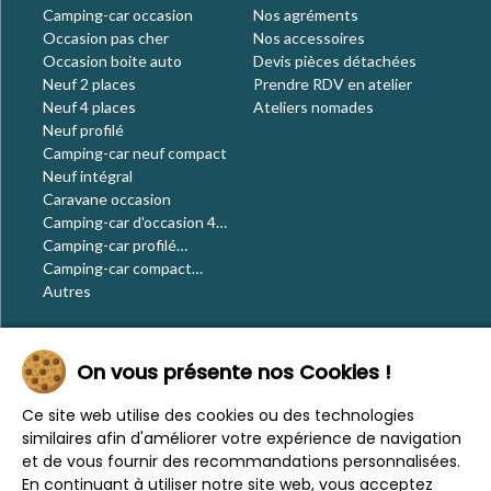
Camping-car occasion
Nos agréments
Occasion pas cher
Nos accessoires
Occasion boite auto
Devis pièces détachées
Neuf 2 places
Prendre RDV en atelier
Neuf 4 places
Ateliers nomades
Neuf profilé
Camping-car neuf compact
Neuf intégral
Caravane occasion
Camping-car d'occasion 4
places
Camping-car profilé
occasion
Camping-car compact
occasion
Autres
Le blog
On vous présente nos Cookies !
Actualités
Évènements
Ce site web utilise des cookies ou des technologies
Nos conseils
similaires afin d'améliorer votre expérience de navigation
Vos voyages
et de vous fournir des recommandations personnalisées.
CaraMaps
En continuant à utiliser notre site web, vous acceptez