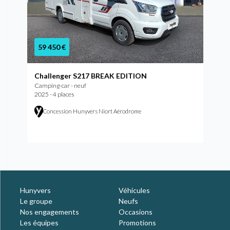
59 450 €
Challenger S217 BREAK EDITION
Camping-car - neuf
2025 - 4 places
Concession Hunyvers Niort Aérodrome
Hunyvers
Véhicules
Le groupe
Neufs
Nos engagements
Occasions
Les équipes
Promotions