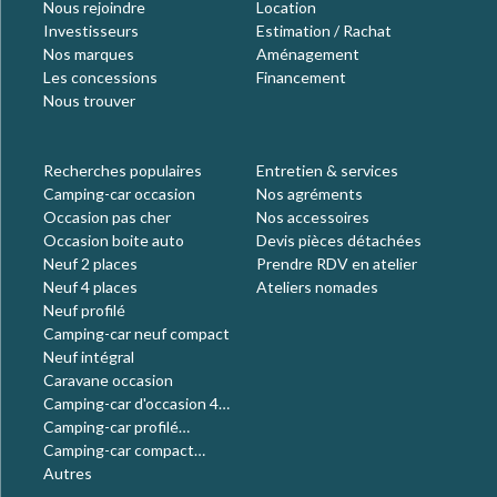
Nous rejoindre
Location
Investisseurs
Estimation / Rachat
Nos marques
Aménagement
Les concessions
Financement
Nous trouver
Recherches populaires
Entretien & services
Camping-car occasion
Nos agréments
Occasion pas cher
Nos accessoires
Occasion boite auto
Devis pièces détachées
Neuf 2 places
Prendre RDV en atelier
Neuf 4 places
Ateliers nomades
Neuf profilé
Camping-car neuf compact
Neuf intégral
Caravane occasion
Camping-car d'occasion 4
places
Camping-car profilé
occasion
Camping-car compact
occasion
Autres