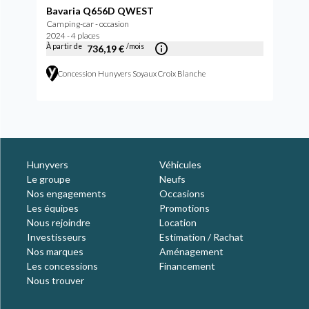
Bavaria Q656D QWEST
Camping-car - occasion
2024 - 4 places
À partir de
/mois
736,19 €
Concession Hunyvers Soyaux Croix Blanche
Hunyvers
Véhicules
Le groupe
Neufs
Nos engagements
Occasions
Les équipes
Promotions
Nous rejoindre
Location
Investisseurs
Estimation / Rachat
Nos marques
Aménagement
Les concessions
Financement
Nous trouver