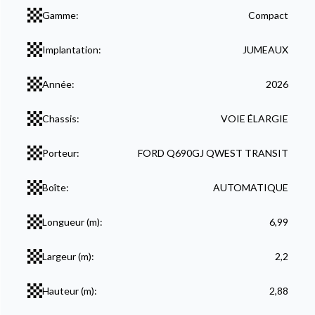
Gamme:
Compact
Implantation:
JUMEAUX
Année:
2026
Chassis:
VOIE ÉLARGIE
Porteur:
FORD Q690GJ QWEST TRANSIT
Boîte:
AUTOMATIQUE
Longueur (m):
6,99
Largeur (m):
2,2
Hauteur (m):
2,88