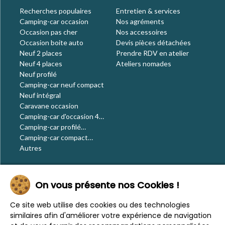
Recherches populaires
Entretien & services
Camping-car occasion
Nos agréments
Occasion pas cher
Nos accessoires
Occasion boite auto
Devis pièces détachées
Neuf 2 places
Prendre RDV en atelier
Neuf 4 places
Ateliers nomades
Neuf profilé
Camping-car neuf compact
Neuf intégral
Caravane occasion
Camping-car d'occasion 4
places
Camping-car profilé
occasion
Camping-car compact
occasion
Autres
Le blog
On vous présente nos Cookies !
Actualités
Évènements
Ce site web utilise des cookies ou des technologies
Nos conseils
similaires afin d'améliorer votre expérience de navigation
Vos voyages