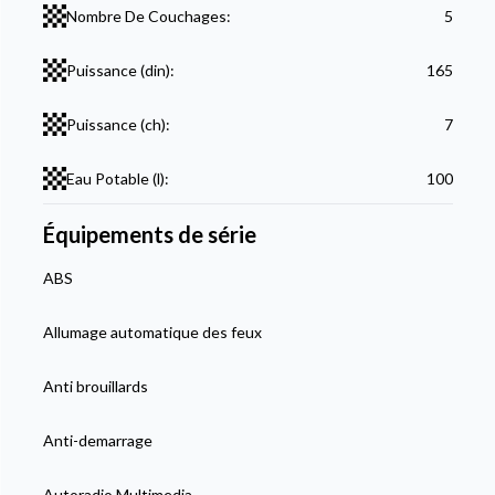
Nombre De Couchages:
5
Puissance (din):
165
Puissance (ch):
7
Eau Potable (l):
100
Équipements de série
ABS
Allumage automatique des feux
Anti brouillards
Anti-demarrage
Autoradio Multimedia