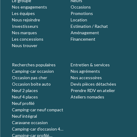
Le groupe
Neufs
Nos engagements
Occasions
Les équipes
Promotions
Nous rejoindre
Location
Investisseurs
Estimation / Rachat
Nos marques
Aménagement
Les concessions
Financement
Nous trouver
Recherches populaires
Entretien & services
Camping-car occasion
Nos agréments
Occasion pas cher
Nos accessoires
Occasion boite auto
Devis pièces détachées
Neuf 2 places
Prendre RDV en atelier
Neuf 4 places
Ateliers nomades
Neuf profilé
Camping-car neuf compact
Neuf intégral
Caravane occasion
Camping-car d'occasion 4
places
Camping-car profilé