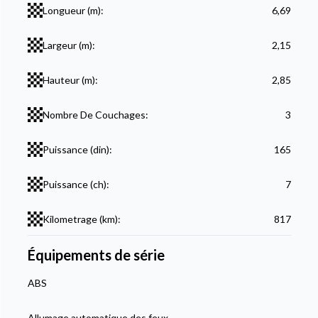
Longueur (m):
6,69
Largeur (m):
2,15
Hauteur (m):
2,85
Nombre De Couchages:
3
Puissance (din):
165
Puissance (ch):
7
Kilometrage (km):
817
Équipements de série
ABS
Allumage automatique des feux