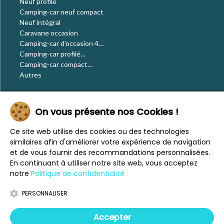
Neuf profilé
Camping-car neuf compact
Neuf intégral
Caravane occasion
Camping-car d'occasion 4
places
Camping-car profilé
occasion
Camping-car compact
occasion
Autres
Le blog
On vous présente nos Cookies !
Actualités
Évènements
Ce site web utilise des cookies ou des technologies
Nos conseils
similaires afin d'améliorer votre expérience de navigation
Vos voyages
et de vous fournir des recommandations personnalisées.
CaraMaps
En continuant à utiliser notre site web, vous acceptez
Espace presse
notre
Politique de confidentialité
PERSONNALISER
Mentions légales
Politique de confidentialité
Accepter