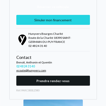
Réserver ce véhicule
Simuler mon financement
Hunyvers Bourges Charité
Route de la Charité 18390 SAINT-
GERMAIN-DU-PUY FRANCE
02 48 24 31 40
Contact
Benoit, Anthonin et Quentin
02 48 24 31 40
ecoute@hunyvers.com
Prendre rendez-vous
Rèf. PARC00012580