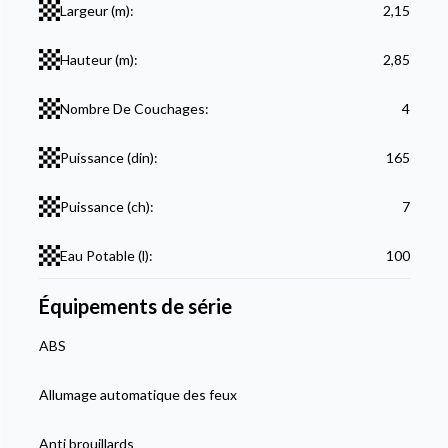
Largeur (m):
2,15
Hauteur (m):
2,85
Nombre De Couchages:
4
Puissance (din):
165
Puissance (ch):
7
Eau Potable (l):
100
Équipements de série
ABS
Allumage automatique des feux
Anti brouillards