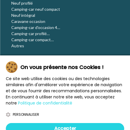
Neuf profilé
Camping-car neuf compact
Neuf intégral
Caravane occasion
Camping-car d'occasion 4
places
Camping-car profilé
occasion
Camping-car compact
occasion
Autres
Le blog
On vous présente nos Cookies !
Actualités
Évènements
Ce site web utilise des cookies ou des technologies
Nos conseils
similaires afin d'améliorer votre expérience de navigation
Vos voyages
et de vous fournir des recommandations personnalisées.
CaraMaps
En continuant à utiliser notre site web, vous acceptez
Espace presse
notre
Politique de confidentialité
PERSONNALISER
Mentions légales
Politique de confidentialité
Accepter