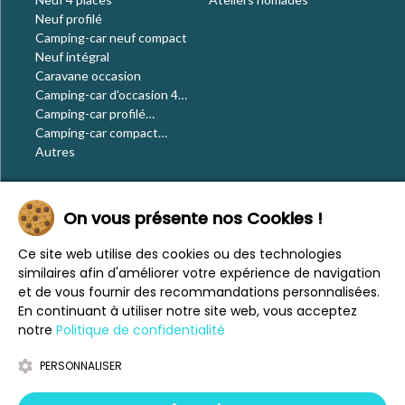
Neuf profilé
Camping-car neuf compact
Neuf intégral
Caravane occasion
Camping-car d'occasion 4
places
Camping-car profilé
occasion
Camping-car compact
occasion
Autres
Le blog
On vous présente nos Cookies !
Actualités
Évènements
Ce site web utilise des cookies ou des technologies
Nos conseils
similaires afin d'améliorer votre expérience de navigation
Vos voyages
et de vous fournir des recommandations personnalisées.
CaraMaps
En continuant à utiliser notre site web, vous acceptez
Espace presse
notre
Politique de confidentialité
PERSONNALISER
Mentions légales
Politique de confidentialité