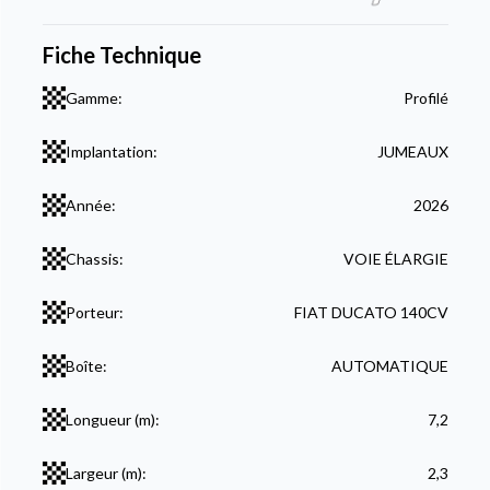
Fiche Technique
Gamme:
Profilé
Implantation:
JUMEAUX
Année:
2026
Chassis:
VOIE ÉLARGIE
Porteur:
FIAT DUCATO 140CV
Boîte:
AUTOMATIQUE
Longueur (m):
7,2
Largeur (m):
2,3