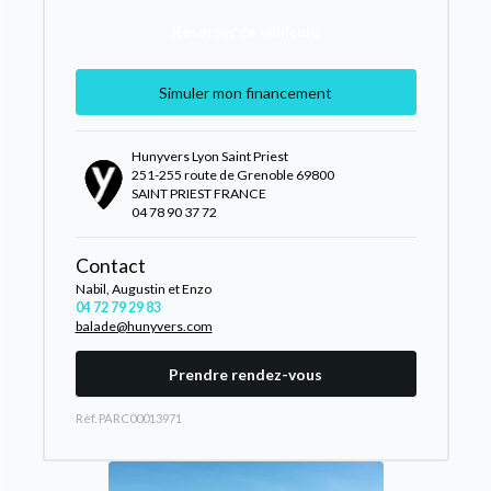
Réserver ce véhicule
Simuler mon financement
Hunyvers Lyon Saint Priest
251-255 route de Grenoble 69800
SAINT PRIEST FRANCE
04 78 90 37 72
Contact
Nabil, Augustin et Enzo
04 72 79 29 83
balade@hunyvers.com
Prendre rendez-vous
Rèf. PARC00013971