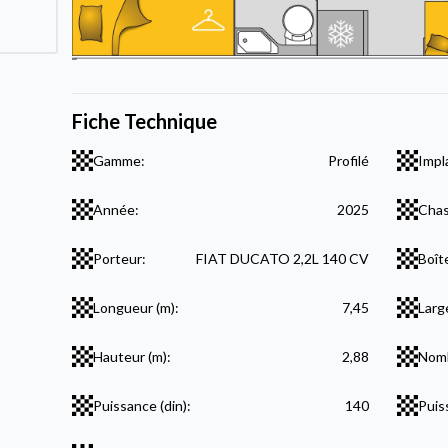
Fiche Technique
Gamme:
Profilé
Impl
Année:
2025
Chas
Porteur:
FIAT DUCATO 2,2L 140 CV
Boît
Longueur (m):
7,45
Larg
Hauteur (m):
2,88
Nomb
Puissance (din):
140
Puis