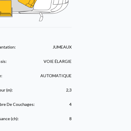
antation:
JUMEAUX
sis:
VOIE ÉLARGIE
e:
AUTOMATIQUE
eur (m):
2,3
re De Couchages:
4
sance (ch):
8