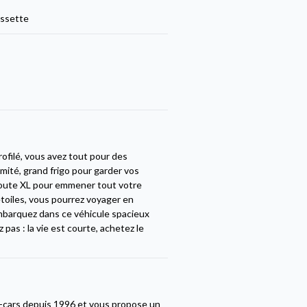
ssette
ofilé, vous avez tout pour des
mité, grand frigo pour garder vos
 soute XL pour emmener tout votre
étoiles, vous pourrez voyager en
embarquez dans ce véhicule spacieux
z pas : la vie est courte, achetez le
g-cars depuis 1996 et vous propose un