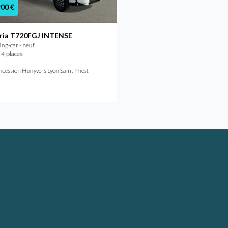
900 €
83 900 €
ria T720FGJ INTENSE
Bavaria T740 FGJ NOM
ng-car - neuf
Camping-car - neuf
 4 places
2026 - 4 places
cession Hunyvers Lyon Saint Priest
Concession Hunyvers Niort A