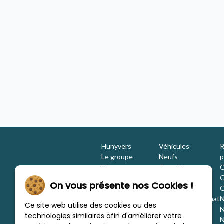
ccasion
55 990 €
unyvers Lyon Saint Priest
Bavaria T696D NOMADE
Camping-car - occasion
2021 - 4 places
Concession Hunyvers Bourges Saint
Doulchard
Hunyvers
Véhicules
R
Le groupe
Neufs
p
Nos engagements
Occasions
C
Les équipes
Promotions
O
On vous présente nos Cookies !
Nous rejoindre
Location
O
Investisseurs
Estimation / Rachat
N
Ce site web utilise des cookies ou des
Nos marques
Aménagement
N
technologies similaires afin d'améliorer votre
Les concessions
Financement
N