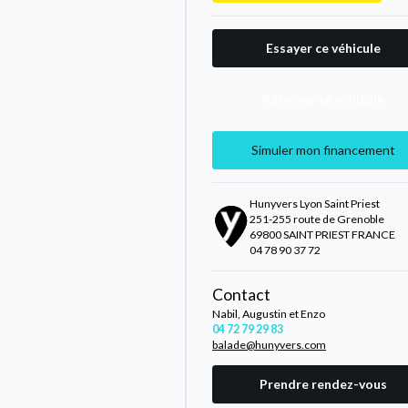
Essayer ce véhicule
Réserver ce véhicule
Simuler mon financement
Hunyvers Lyon Saint Priest
251-255 route de Grenoble
69800 SAINT PRIEST FRANCE
04 78 90 37 72
Contact
Nabil, Augustin et Enzo
04 72 79 29 83
balade@hunyvers.com
Prendre rendez-vous