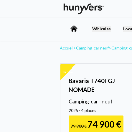
Véhicules
Loca
Accueil
>
Camping-car neuf
>
Camping-c
Promo
Bavaria T740FGJ
NOMADE
Camping-car - neuf
2025 - 4 places
74 900 €
79 900 €