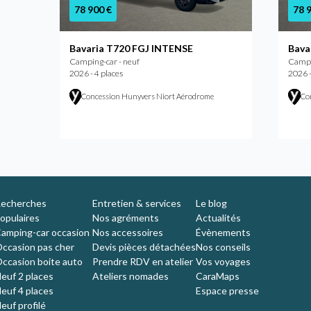
78 900 €
78 
Bavaria T720 FGJ INTENSE
Bava
Camping-car - neuf
Campi
2026 - 4 places
2026 -
Concession Hunyvers Niort Aérodrome
Con
echerches
Entretien & services
Le blog
opulaires
Nos agréments
Actualités
amping-car occasion
Nos accessoires
Évènements
ccasion pas cher
Devis pièces détachées
Nos conseils
ccasion boite auto
Prendre RDV en atelier
Vos voyages
euf 2 places
Ateliers nomades
CaraMaps
euf 4 places
Espace presse
euf profilé