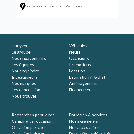
Concession Hunyvers Niort Aérodrome
Hunyvers
Véhicules
Le groupe
Neufs
Nos engagements
Occasions
Les équipes
Promotions
Nous rejoindre
Location
Investisseurs
Estimation / Rachat
Nos marques
Aménagement
Les concessions
Financement
Nous trouver
Recherches populaires
Entretien & services
Camping-car occasion
Nos agréments
Occasion pas cher
Nos accessoires
Occasion boite auto
Devis pièces détachées