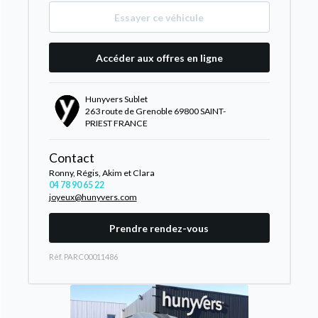
Essayer ce véhicule
Accéder aux offres en ligne
Hunyvers Sublet
263 route de Grenoble 69800 SAINT-
PRIEST FRANCE
Contact
Ronny, Régis, Akim et Clara
04 78 90 65 22
joyeux@hunyvers.com
Prendre rendez-vous
Rèf. PARC00011486