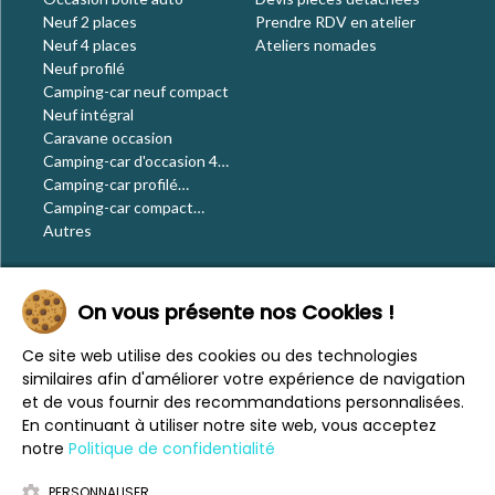
Neuf 2 places
Prendre RDV en atelier
Neuf 4 places
Ateliers nomades
Neuf profilé
Camping-car neuf compact
Neuf intégral
Caravane occasion
Camping-car d'occasion 4
places
Camping-car profilé
occasion
Camping-car compact
occasion
Autres
Le blog
On vous présente nos Cookies !
Actualités
Évènements
Ce site web utilise des cookies ou des technologies
Nos conseils
similaires afin d'améliorer votre expérience de navigation
Vos voyages
et de vous fournir des recommandations personnalisées.
CaraMaps
En continuant à utiliser notre site web, vous acceptez
Espace presse
notre
Politique de confidentialité
PERSONNALISER