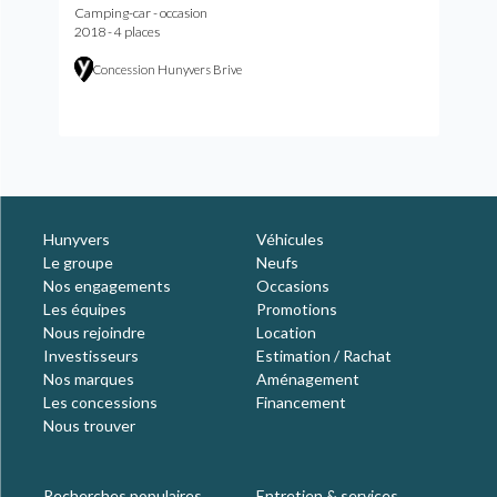
Camping-car - occasion
2018 - 4 places
Concession Hunyvers Brive
Hunyvers
Véhicules
Le groupe
Neufs
Nos engagements
Occasions
Les équipes
Promotions
Nous rejoindre
Location
Investisseurs
Estimation / Rachat
Nos marques
Aménagement
Les concessions
Financement
Nous trouver
Recherches populaires
Entretien & services