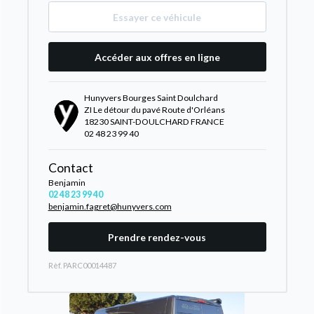
Essayer ce véhicule
Accéder aux offres en ligne
Hunyvers Bourges Saint Doulchard
ZI Le détour du pavé Route d'Orléans
18230 SAINT-DOULCHARD FRANCE
02 48 23 99 40
Contact
Benjamin
02 48 23 99 40
benjamin.fagret@hunyvers.com
Prendre rendez-vous
Rèf. PARC00014487