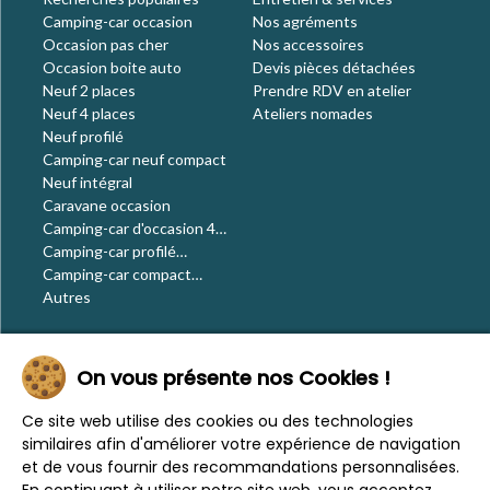
Camping-car occasion
Nos agréments
Occasion pas cher
Nos accessoires
Occasion boite auto
Devis pièces détachées
Neuf 2 places
Prendre RDV en atelier
Neuf 4 places
Ateliers nomades
Neuf profilé
Camping-car neuf compact
Neuf intégral
Caravane occasion
Camping-car d'occasion 4
places
Camping-car profilé
occasion
Camping-car compact
occasion
Autres
Le blog
On vous présente nos Cookies !
Actualités
Évènements
Ce site web utilise des cookies ou des technologies
Nos conseils
similaires afin d'améliorer votre expérience de navigation
Vos voyages
et de vous fournir des recommandations personnalisées.
CaraMaps