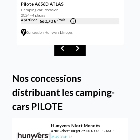
Pilote A656D ATLAS
Camping-car - occasion
2024 - 4 places
À partir de
/mois
660,70 €
Concession Hunyvers Limoges
Nos concessions
distribuant les camping-
cars PILOTE
Hunyvers Niort Mendès
4 rue Robert Turgot 79000 NIORT FRANCE
05 49 33 41 76