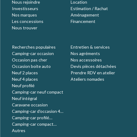
Nous rejoindre
Location
Investisseurs
Estimation / Rachat
Nos marques
Aménagement
Les concessions
Financement
Nous trouver
Recherches populaires
Entretien & services
Camping-car occasion
Nos agréments
Occasion pas cher
Nos accessoires
Occasion boite auto
Devis pièces détachées
Neuf 2 places
Prendre RDV en atelier
Neuf 4 places
Ateliers nomades
Neuf profilé
Camping-car neuf compact
Neuf intégral
Caravane occasion
Camping-car d'occasion 4
places
Camping-car profilé
occasion
Camping-car compact
occasion
Autres