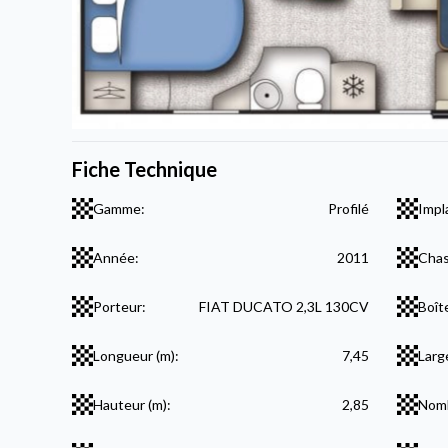
Fiche Technique
Gamme:
Profilé
Impl
Année:
2011
Chas
Porteur:
FIAT DUCATO 2,3L 130CV
Boît
Longueur (m):
7,45
Larg
Hauteur (m):
2,85
Nomb