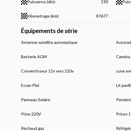
Puissance (din):
130
Puis
Kilometrage (km):
87677
Équipements de série
Antenne satellite automatique
Autorad
Batterie AGM
Caméra 
Convertisseur 12v vers 220v
cuve evi
Ecran Plat
Lit pavil
Panneau Solaire
Penderi
Prise 220V
Prises 
Réchaud gaz
Réfrigér