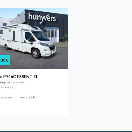
900 €
53 900 €
te P746C ESSENTIEL
Pilote P 700 C Essentiel
g-car - occasion
Camping-car - occasion
 4 places
2015 - 4 places
À partir de
/mois
510,56 €
ncession Hunyvers Sublet
Concession Hunyvers Niort M