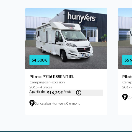
54 500 €
55 
Pilote P746 ESSENTIEL
Pilo
Camping-car - occasion
Campin
2015 - 4 places
2017 -
À partir de
/mois
516,25 €
Co
Concession Hunyvers Clermont