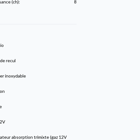
sance (ch):
8
io
de recul
er inoxydable
lon
e
12V
ateur absorption trimixte (gaz 12V