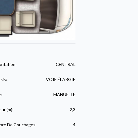
antation:
CENTRAL
sis:
VOIE ÉLARGIE
e:
MANUELLE
eur (m):
2,3
re De Couchages:
4