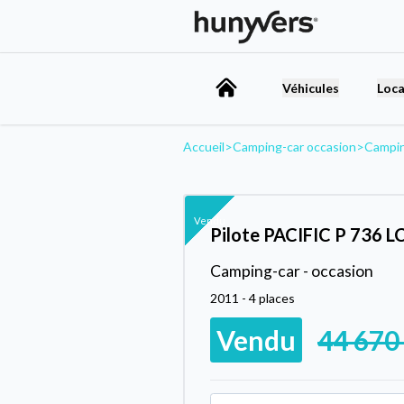
Véhicules
Loca
Accueil
>
Camping-car occasion
>
Campin
Vendu
Pilote PACIFIC P 736 L
Camping-car - occasion
2011 - 4 places
Vendu
44 670