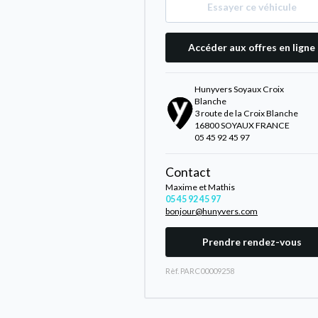
Essayer ce véhicule
Accéder aux offres en ligne
Hunyvers Soyaux Croix
Blanche
3 route de la Croix Blanche
16800 SOYAUX FRANCE
05 45 92 45 97
Contact
Maxime et Mathis
05 45 92 45 97
bonjour@hunyvers.com
Prendre rendez-vous
Rèf. PARC00009258