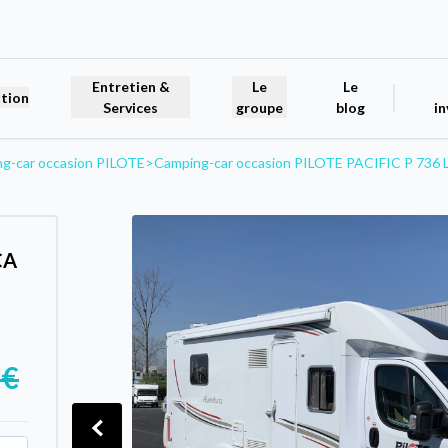
Entretien &
Le
Le
tion
Services
groupe
blog
in
g-car occasion PILOTE
>
Camping-car occasion PILOTE PACIFIC P 736 
CA
 €