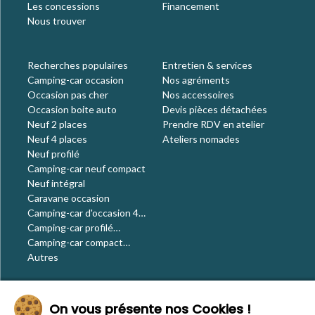
Les concessions
Financement
Nous trouver
Recherches populaires
Entretien & services
Camping-car occasion
Nos agréments
Occasion pas cher
Nos accessoires
Occasion boite auto
Devis pièces détachées
Neuf 2 places
Prendre RDV en atelier
Neuf 4 places
Ateliers nomades
Neuf profilé
Camping-car neuf compact
Neuf intégral
Caravane occasion
Camping-car d'occasion 4
places
Camping-car profilé
occasion
Camping-car compact
occasion
Autres
Le blog
On vous présente nos Cookies !