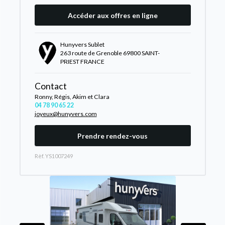
Accéder aux offres en ligne
Hunyvers Sublet
263 route de Grenoble 69800 SAINT-
PRIEST FRANCE
Contact
Ronny, Régis, Akim et Clara
04 78 90 65 22
joyeux@hunyvers.com
Prendre rendez-vous
Rèf. YS1007249