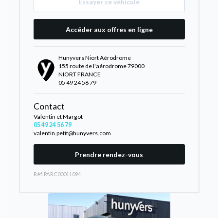
Essayer ce véhicule
Accéder aux offres en ligne
Hunyvers Niort Aérodrome
155 route de l'aérodrome 79000
NIORT FRANCE
05 49 24 56 79
Contact
Valentin et Margot
05 49 24 56 79
valentin.petit@hunyvers.com
Prendre rendez-vous
Rèf. PARC00011094