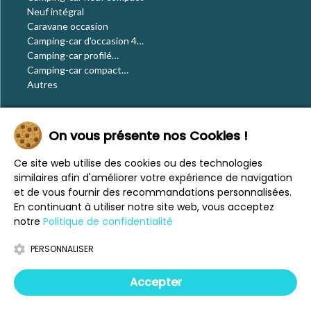
Neuf intégral
Caravane occasion
Camping-car d'occasion 4
places
Camping-car profilé
occasion
Camping-car compact
occasion
Autres
Le blog
On vous présente nos Cookies !
Actualités
Évènements
Ce site web utilise des cookies ou des technologies
Nos conseils
similaires afin d'améliorer votre expérience de navigation
Vos voyages
et de vous fournir des recommandations personnalisées.
CaraMaps
En continuant à utiliser notre site web, vous acceptez
Espace presse
notre
Politique de confidentialité
PERSONNALISER
Mentions légales
Politique de confidentialité
Accepter