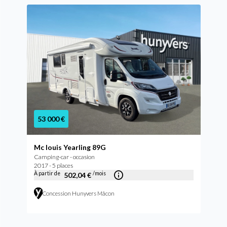
53 000 €
Mc louis Yearling 89G
Camping-car - occasion
2017 - 5 places
À partir de
/mois
502,04 €
Concession Hunyvers Mâcon