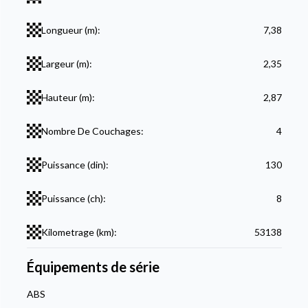
Longueur (m):
7,38
Largeur (m):
2,35
Hauteur (m):
2,87
Nombre De Couchages:
4
Puissance (din):
130
Puissance (ch):
8
Kilometrage (km):
53138
Équipements de série
ABS