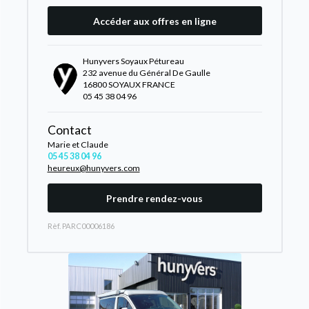
Accéder aux offres en ligne
Hunyvers Soyaux Pétureau
232 avenue du Général De Gaulle
16800 SOYAUX FRANCE
05 45 38 04 96
Contact
Marie et Claude
05 45 38 04 96
heureux@hunyvers.com
Prendre rendez-vous
Rèf. PARC00006186