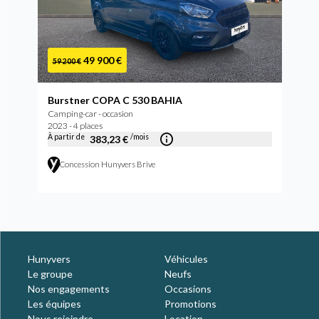
49 900 €
59 200 €
Burstner COPA C 530 BAHIA
Camping-car - occasion
2023 - 4 places
À partir de
/mois
383,23 €
Concession Hunyvers Brive
Hunyvers
Véhicules
Le groupe
Neufs
Nos engagements
Occasions
Les équipes
Promotions
Nous rejoindre
Location