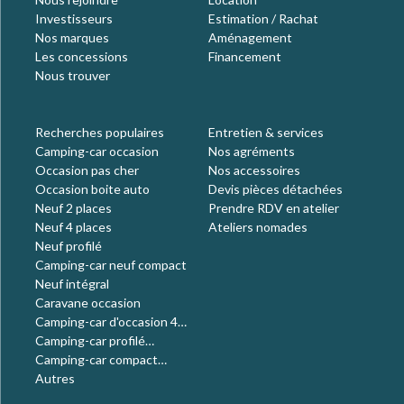
Investisseurs
Estimation / Rachat
Nos marques
Aménagement
Les concessions
Financement
Nous trouver
Recherches populaires
Entretien & services
Camping-car occasion
Nos agréments
Occasion pas cher
Nos accessoires
Occasion boite auto
Devis pièces détachées
Neuf 2 places
Prendre RDV en atelier
Neuf 4 places
Ateliers nomades
Neuf profilé
Camping-car neuf compact
Neuf intégral
Caravane occasion
Camping-car d'occasion 4
places
Camping-car profilé
occasion
Camping-car compact
occasion
Autres