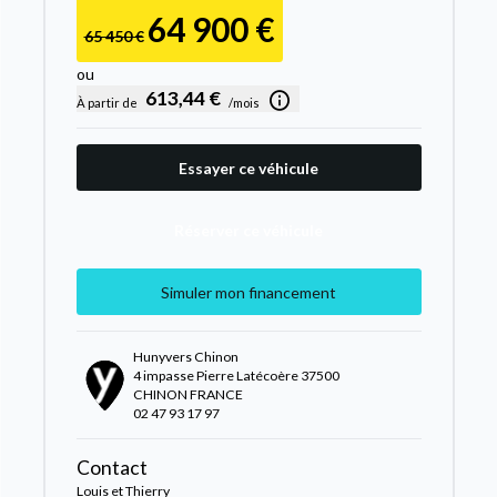
64 900 €
65 450 €
ou
613,44 €
À partir de
/mois
Essayer ce véhicule
Réserver ce véhicule
Simuler mon financement
Hunyvers Chinon
4 impasse Pierre Latécoère 37500
CHINON FRANCE
02 47 93 17 97
Contact
Louis et Thierry