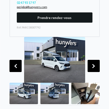
02 47 93 17 97
periple@hunyvers.com
Prendre rendez-vous
Rèf. PARC00007792