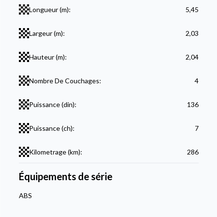
Longueur (m):
5,45
Largeur (m):
2,03
Hauteur (m):
2,04
Nombre De Couchages:
4
Puissance (din):
136
Puissance (ch):
7
Kilometrage (km):
286
Équipements de série
ABS