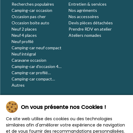
Recherches populaires
Entretien & services
Camping-car occasion
Nos agréments
Occasion pas cher
Nos accessoires
Occasion boite auto
Devis pièces détachées
Neuf 2 places
Prendre RDV en atelier
Neuf 4 places
Ateliers nomades
Neuf profilé
Camping-car neuf compact
Neuf intégral
Caravane occasion
Camping-car d'occasion 4
places
Camping-car profilé
occasion
Camping-car compact
occasion
Autres
Le blog
On vous présente nos Cookies !
Actualités
Évènements
Ce site web utilise des cookies ou des technologies
Nos conseils
similaires afin d'améliorer votre expérience de navigation
Vos voyages
et de vous fournir des recommandations personnalisées.