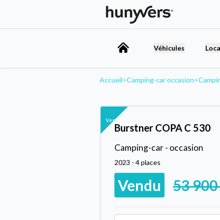
Véhicules
Loca
Accueil
>
Camping-car occasion
>
Campi
Vendu
Burstner COPA C 530
Camping-car - occasion
2023 - 4 places
Vendu
53 900