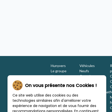
ome AUTOCAMPER XL
Transporteur CALIFORNIA T6.1
ccasion
COAST
Camping-car - occasion
2021 - 5 places
Hunyvers Chinon
Concession Hunyvers Niort Mendès
Hunyvers
Véhicules
R
Le groupe
Neufs
p
Nos engagements
Occasions
C
Les équipes
Promotions
O
On vous présente nos Cookies !
Nous rejoindre
Location
O
Investisseurs
Estimation / Rachat
N
Ce site web utilise des cookies ou des
Nos marques
Aménagement
N
technologies similaires afin d'améliorer votre
Les concessions
Financement
N
expérience de navigation et de vous fournir des
Nous trouver
C
recommandations personnalisées. En continuant