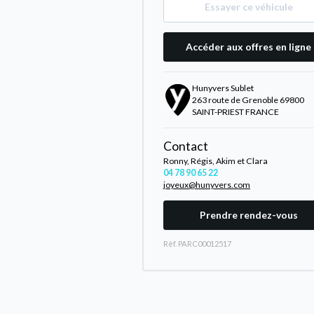
Essayer ce véhicule
Accéder aux offres en ligne
Hunyvers Sublet
263 route de Grenoble 69800
SAINT-PRIEST FRANCE
Contact
Ronny, Régis, Akim et Clara
04 78 90 65 22
joyeux@hunyvers.com
Prendre rendez-vous
Rèf. PARC00012517