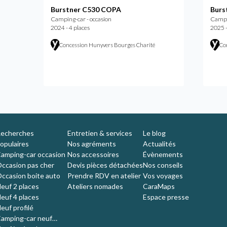
Burstner C530 COPA
Burs
Camping-car - occasion
Campin
2024 - 4 places
2025 -
Concession Hunyvers Bourges Charité
Co
echerches
Entretien & services
Le blog
opulaires
Nos agréments
Actualités
amping-car occasion
Nos accessoires
Évènements
ccasion pas cher
Devis pièces détachées
Nos conseils
ccasion boite auto
Prendre RDV en atelier
Vos voyages
euf 2 places
Ateliers nomades
CaraMaps
euf 4 places
Espace presse
euf profilé
amping-car neuf