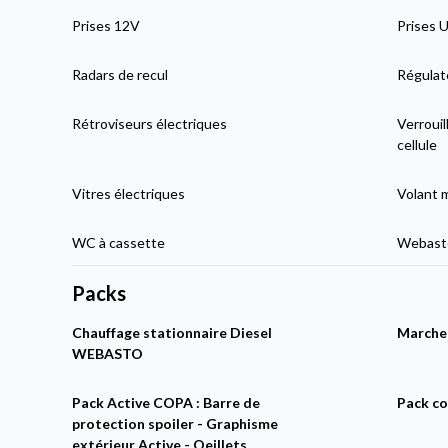
Prises 12V
Prises 
Radars de recul
Régulat
Rétroviseurs électriques
Verrouil
cellule
Vitres électriques
Volant 
WC à cassette
Webasto
Packs
Chauffage stationnaire Diesel
Marchep
WEBASTO
Pack Active COPA : Barre de
Pack co
protection spoiler - Graphisme
extérieur Active - Oeillets