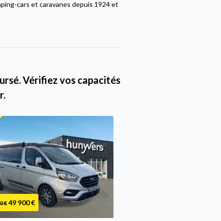
ping-cars et caravanes depuis 1924 et
rsé. Vérifiez vos capacités
r.
Promo
49 900 €
44 900 €
0 €
49 400 €