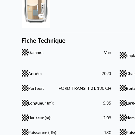
Fiche Technique
Gamme:
Van
Impl
Année:
2023
Chas
Porteur:
FORD TRANSIT 2 L 130 CH
Boît
Longueur (m):
5,35
Larg
Hauteur (m):
2,09
Nomb
Puissance (din):
130
Puis