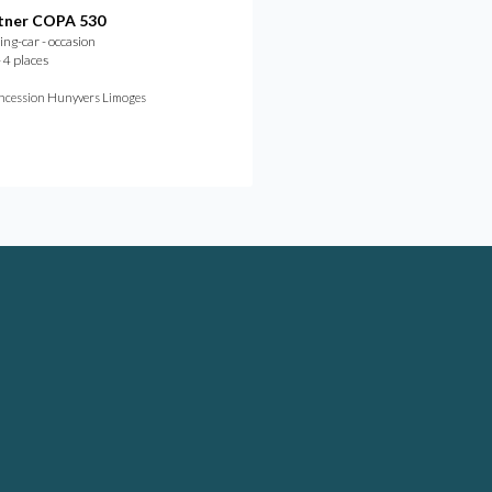
tner COPA 530
Burstner COPA C 500
g-car - occasion
Camping-car - occasion
 4 places
2023 - 4 places
À partir de
/mois
424,40 €
ncession Hunyvers Limoges
Concession Hunyvers Lyon Sain