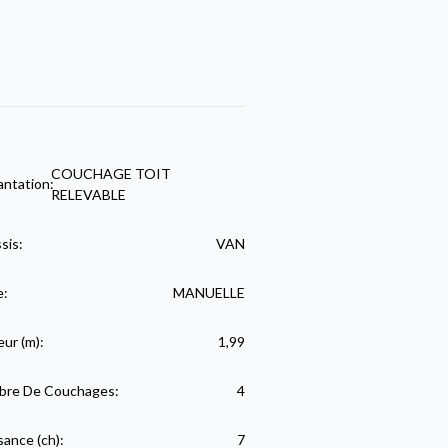
COUCHAGE TOIT
antation:
RELEVABLE
sis:
VAN
e:
MANUELLE
eur (m):
1,99
re De Couchages:
4
sance (ch):
7