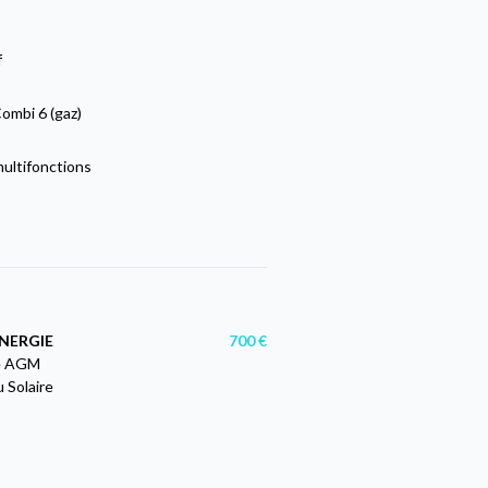
f
ombi 6 (gaz)
multifonctions
NERGIE
700 €
e AGM
 Solaire