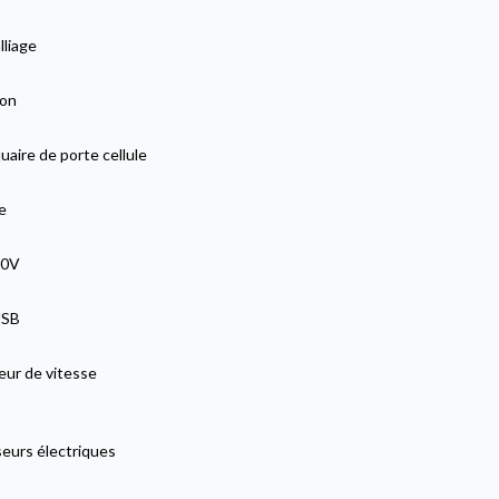
lliage
lon
aire de porte cellule
e
20V
USB
eur de vitesse
seurs électriques