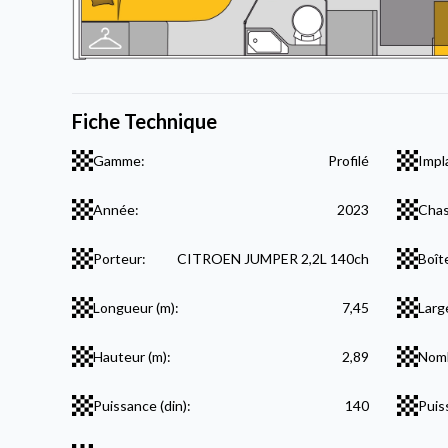
Fiche Technique
Gamme:
Profilé
Impl
Année:
2023
Chas
Porteur:
CITROEN JUMPER 2,2L 140ch
Boît
Longueur (m):
7,45
Larg
Hauteur (m):
2,89
Nomb
Puissance (din):
140
Puis