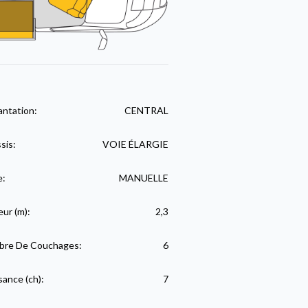
antation:
CENTRAL
sis:
VOIE ÉLARGIE
e:
MANUELLE
eur (m):
2,3
re De Couchages:
6
sance (ch):
7