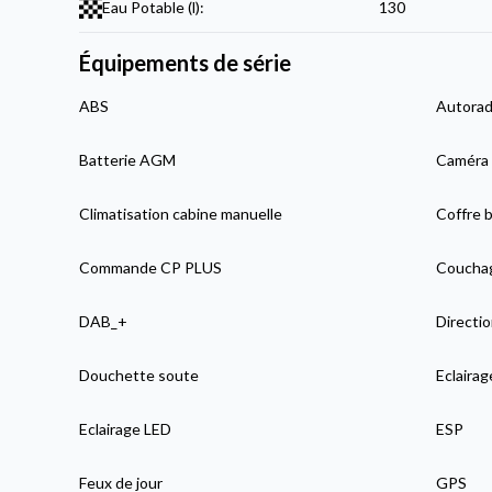
Eau Potable (l):
130
Équipements de série
ABS
Autorad
Batterie AGM
Caméra 
Climatisation cabine manuelle
Coffre b
Commande CP PLUS
Couchag
DAB_+
Directio
Douchette soute
Eclairag
Eclairage LED
ESP
Feux de jour
GPS