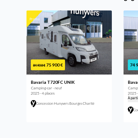
Promo
75 900 €
74 
84 938 €
Bavaria T720FC UNIK
Bava
Camping-car - neuf
Campi
2025 - 4 places
2025 -
À part
Concession Hunyvers Bourges Charité
Co