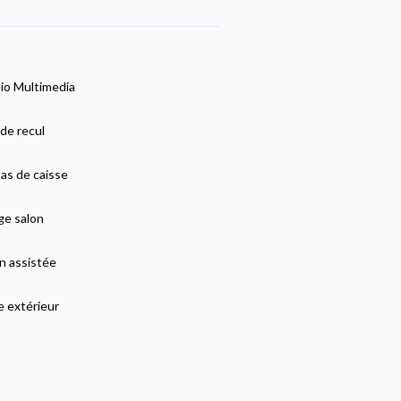
io Multimedia
de recul
as de caisse
e salon
n assistée
e extérieur