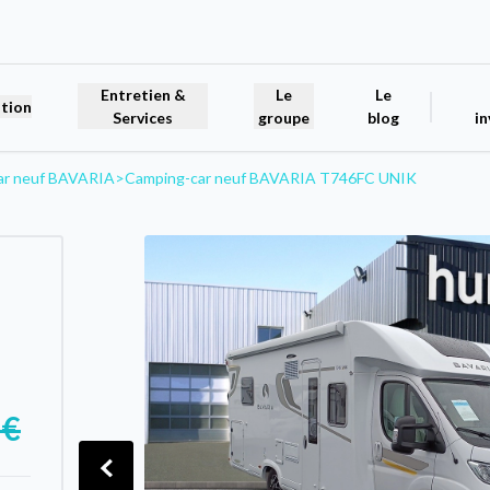
Entretien &
Le
Le
tion
Services
groupe
blog
in
ar neuf BAVARIA
>
Camping-car neuf BAVARIA T746FC UNIK
 €