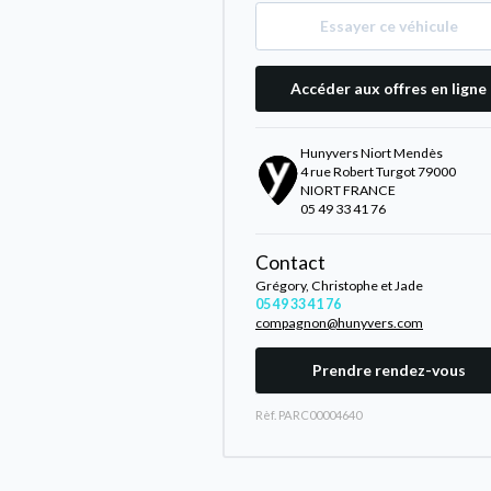
Essayer ce véhicule
Accéder aux offres en ligne
Hunyvers Niort Mendès
4 rue Robert Turgot 79000
NIORT FRANCE
05 49 33 41 76
Contact
Grégory, Christophe et Jade
05 49 33 41 76
compagnon@hunyvers.com
Prendre rendez-vous
Rèf. PARC00004640