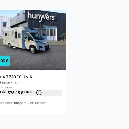
900 €
79 890 €
ria T720 FC UNIK
Bavaria T720FC INTENS
ng-car - neuf
Camping-car - neuf
 4 places
2026 - 4 places
ir de
/mois
576,45 €
Concession Hunyvers Lyon Sain
ncession Hunyvers Niort Mendès