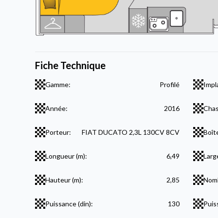
Fiche Technique
Gamme:
Profilé
Impl
Année:
2016
Chas
Porteur:
FIAT DUCATO 2,3L 130CV 8CV
Boît
Longueur (m):
6,49
Larg
Hauteur (m):
2,85
Nomb
Puissance (din):
130
Puis