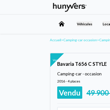
Véhicules
Loca
Accueil
>
Camping-car occasion
>
Campin
Vendu
Bavaria T656 C STYLE
Camping-car - occasion
2016 - 4 places
Vendu
49 900