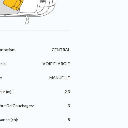
antation:
CENTRAL
sis:
VOIE ÉLARGIE
e:
MANUELLE
eur (m):
2,3
re De Couchages:
3
sance (ch):
8