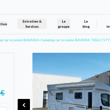
Entretien &
Le
Le
tion
Services
groupe
blog
in
g-car occasion BAVARIA
>
Camping-car occasion BAVARIA T656 C STY
 €