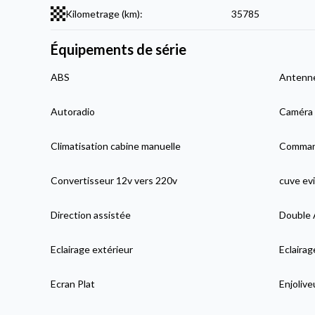
Kilometrage (km):
35785
Équipements de série
ABS
Antenne
Autoradio
Caméra 
Climatisation cabine manuelle
Comman
Convertisseur 12v vers 220v
cuve evi
Direction assistée
Double 
Eclairage extérieur
Eclaira
Ecran Plat
Enjolive