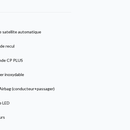
 satellite automatique
de recul
de CP PLUS
er inoxydable
Airbag (conducteur+passager)
ge LED
urs