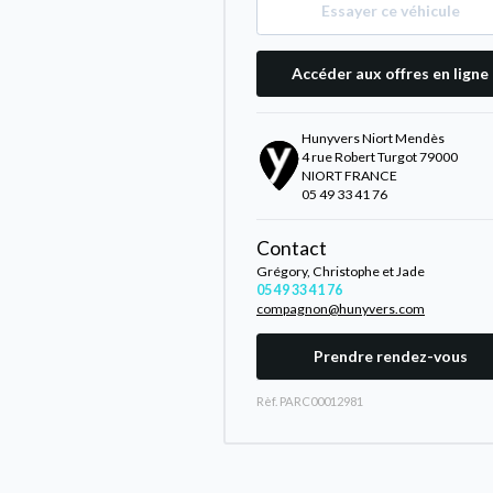
Essayer ce véhicule
Accéder aux offres en ligne
Hunyvers Niort Mendès
4 rue Robert Turgot 79000
NIORT FRANCE
05 49 33 41 76
Contact
Grégory, Christophe et Jade
05 49 33 41 76
compagnon@hunyvers.com
Prendre rendez-vous
Rèf. PARC00012981