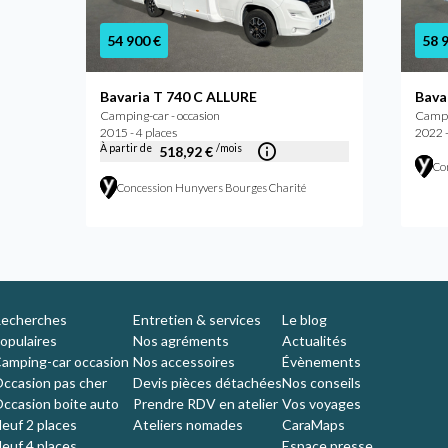
54 900 €
58 
Bavaria T 740 C ALLURE
Bava
Camping-car - occasion
Campin
2015 - 4 places
2022 -
À partir de
/mois
518,92 €
Co
Concession Hunyvers Bourges Charité
echerches
Entretien & services
Le blog
opulaires
Nos agréments
Actualités
amping-car occasion
Nos accessoires
Évènements
ccasion pas cher
Devis pièces détachées
Nos conseils
ccasion boite auto
Prendre RDV en atelier
Vos voyages
euf 2 places
Ateliers nomades
CaraMaps
euf 4 places
Espace presse