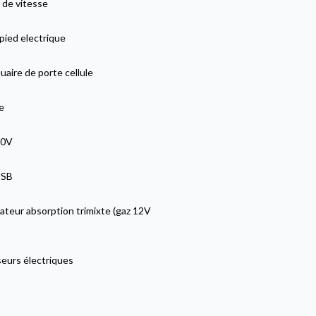
 de vitesse
pied electrique
aire de porte cellule
e
20V
USB
ateur absorption trimixte (gaz 12V
seurs électriques